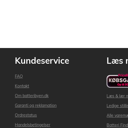
Kundeservice
Læs 
FAQ
Kontakt
Om batteribyen.dk
Læs & lær 
Garanti og reklamation
Ledige still
Ordrestatus
Alle varem
Handelsbetingelser
Batteri Fin