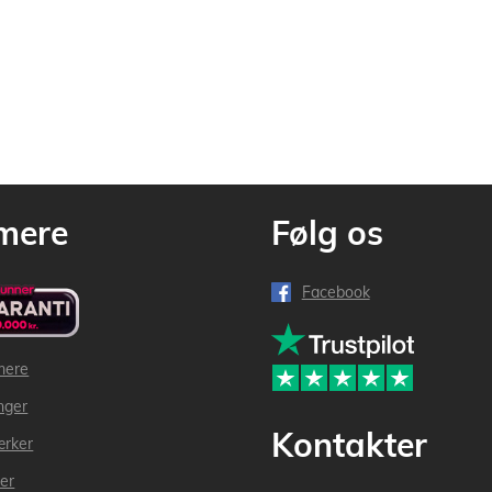
mere
Følg os
Facebook
mere
inger
Kontakter
ærker
der