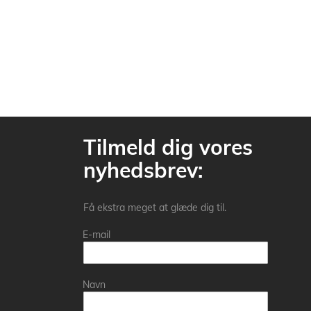
Tilmeld dig vores
nyhedsbrev:
Få ekstra meget at glæde dig til.
E-mail
Navn