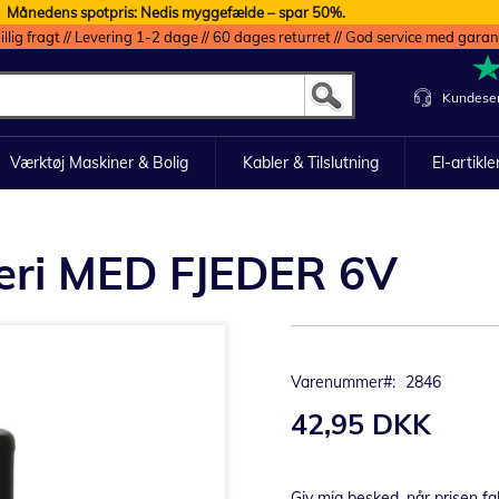
Månedens spotpris: Nedis myggefælde – spar 50%.
illig fragt // Levering 1-2 dage // 60 dages returret // God service med garan
Kundeser
Værktøj Maskiner & Bolig
Kabler & Tilslutning
El-artikle
teri MED FJEDER 6V
Varenummer
2846
42,95 DKK
Giv mig besked, når prisen fa