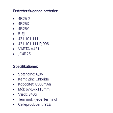
Erstatter følgende batterier:
4R25-2
4R25X
4R25Y
5-Fj
431 101 111
431 101 111 PJ996
VARTA V431
JC4R25
Specifikationer:
Spænding: 6,0V
Kemi: Zinc Chloride
Kapacitet: 8500mAh
Mål: 67x67x115mm
Vægt: 340g
Terminal: Fjederterminal
Celleproducent: YLE