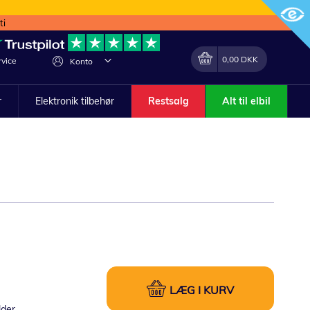
ti
Min indkøbskurv
Lave
0,00 DKK
vice
Konto
om
r
Elektronik tilbehør
Restsalg
Alt til elbil
LÆG I KURV
lder