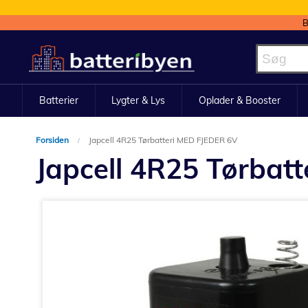
B
Skip
to
Content
Batterier
Lygter & Lys
Oplader & Booster
Forsiden
Japcell 4R25 Tørbatteri MED FJEDER 6V
Japcell 4R25 Tørbat
Gå
til
slutningen
af
billedgalleriet