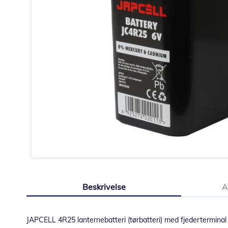
Gå
til
Beskrivelse
A
starten
af
billedgalleriet
JAPCELL 4R25 lanternebatteri (tørbatteri) med fjederterminal si