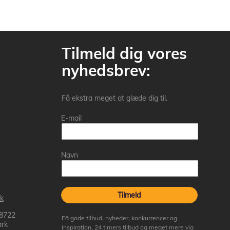
Tilmeld dig vores
nyhedsbrev:
Få ekstra meget at glæde dig til.
E-mail
Navn
Tilmeld
k
 8722
Få gode tilbud, nyheder, konkurrencer og
rk
inspiration, 24 timers tilbud og meget mere via