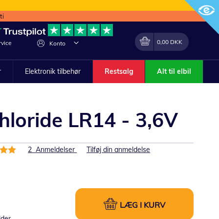
ti
Min indkøbskurv
Lave
0,00 DKK
vice
Konto
om
r
Elektronik tilbehør
Restsalg
Alt til elbil
hloride LR14 - 3,6V
else:
2
Anmeldelser
Tilføj din anmeldelse
LÆG I KURV
lder