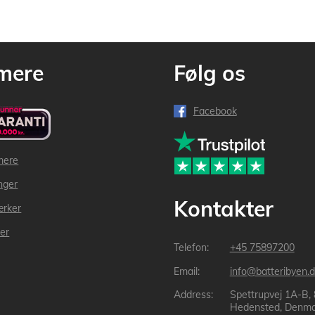
mere
Følg os
Facebook
mere
inger
Kontakter
ærker
der
+45 75897200
info@batteribyen.d
Spettrupvej 1A-B,
Hedensted, Denma