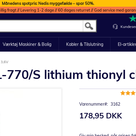
Månedens spotpris: Nedis myggefælde – spar 50%.
illig fragt // Levering 1-2 dage // 60 dages returret // God service med garan
Kundeser
Værktøj Maskiner & Bolig
Kabler & Tilslutning
El-artikle
 3,6V
-770/S lithium thionyl c
Bedømm
100%
Varenummer
3162
178,95 DKK
Giv mig besked, når prisen fa