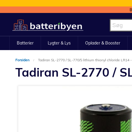
B
Skip
to
Content
Batterier
Lygter & Lys
Oplader & Booster
Forsiden
Tadiran SL-2770 / SL-770/S lithium thionyl chloride LR14 -
Tadiran SL-2770 / SL
Gå
til
slutningen
af
billedgalleriet