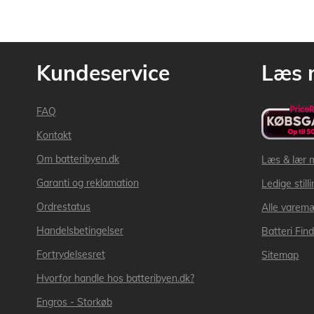
Kundeservice
Læs 
FAQ
Kontakt
Om batteribyen.dk
Læs & lær 
Garanti og reklamation
Ledige still
Ordrestatus
Alle varem
Handelsbetingelser
Batteri Fin
Fortrydelsesret
Sitemap
Hvorfor handle hos batteribyen.dk?
Engros - Storkøb