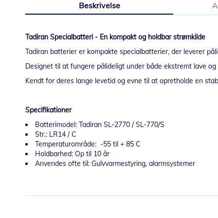
Beskrivelse
A
starten
af
billedgalleriet
Tadiran Specialbatteri - En kompakt og holdbar strømkilde
Tadiran batterier er kompakte specialbatterier, der leverer påli
Designet til at fungere pålideligt under både ekstremt lave og h
Kendt for deres lange levetid og evne til at opretholde en sta
Specifikationer
Batterimodel: Tadiran SL-2770 / SL-770/S
Str.: LR14 / C
Temperaturområde: -55 til + 85 C
Holdbarhed: Op til 10 år
Anvendes ofte til: Gulvvarmestyring, alarmsystemer