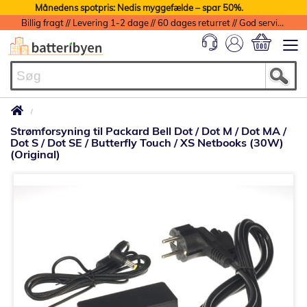
Månedens spotpris: Nedis myggefælde – spar 50%.
Billig fragt // Levering 1-2 dage // 60 dages returret // God service med garanti
Min indkøbs
Strømforsyning til Packard Bell Dot / Dot M / Dot MA /
Dot S / Dot SE / Butterfly Touch / XS Netbooks (30W)
(Original)
Gå
til
slutningen
af
billedgalleriet