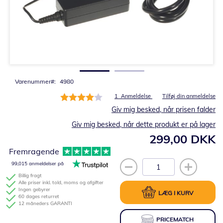
Gå
til
starten
af
billedgalleriet
Varenummer
4980
Bedømmelse:
1
Anmeldelse
Tilføj din anmeldelse
80%
Giv mig besked, når prisen falder
Giv mig besked, når dette produkt er på lager
299,00 DKK
Fremragende
99,015 anmeldelser på
Billig fragt
Alle priser inkl. told, moms og afgifter
Ingen gebyrer
LÆG I KURV
60 dages returret
12 måneders GARANTI
PRICEMATCH