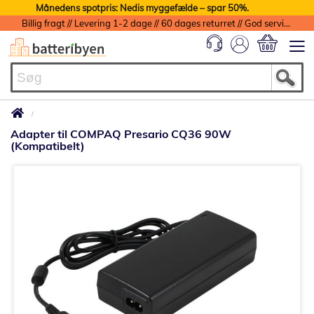
Månedens spotpris: Nedis myggefælde – spar 50%.
Billig fragt // Levering 1-2 dage // 60 dages returret // God service med garanti
Min indkøbs
Adapter til COMPAQ Presario CQ36 90W
(Kompatibelt)
Gå
til
slutningen
af
billedgalleriet