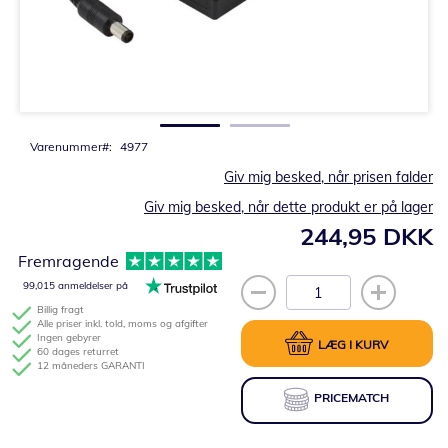
Gå
til
starten
af
billedgalleriet
Varenummer
4977
Giv mig besked, når prisen falder
Giv mig besked, når dette produkt er på lager
244,95 DKK
Fremragende
99,015 anmeldelser på
Billig fragt
Alle priser inkl. told, moms og afgifter
Ingen gebyrer
LÆG I KURV
60 dages returret
12 måneders GARANTI
PRICEMATCH