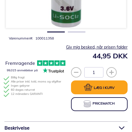
Gå
til
starten
af
billedgalleriet
Varenummer
100011358
Giv mig besked, når prisen falder
44,95 DKK
Fremragende
99,015 anmeldelser på
Billig fragt
Alle priser inkl. told, moms og afgifter
Ingen gebyrer
LÆG I KURV
60 dages returret
12 måneders GARANTI
PRICEMATCH
Beskrivelse