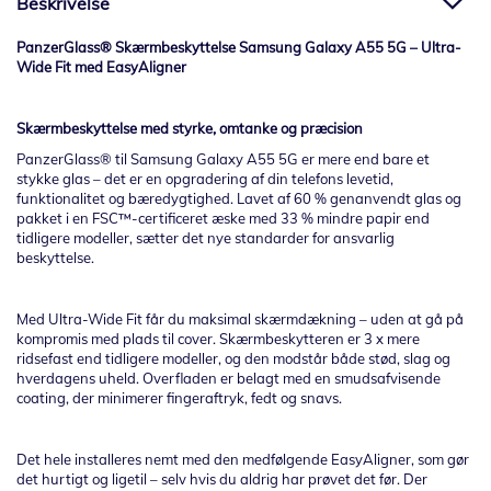
Beskrivelse
PanzerGlass® Skærmbeskyttelse Samsung Galaxy A55 5G – Ultra-
Wide Fit med EasyAligner
Skærmbeskyttelse med styrke, omtanke og præcision
PanzerGlass® til Samsung Galaxy A55 5G er mere end bare et
stykke glas – det er en opgradering af din telefons levetid,
funktionalitet og bæredygtighed. Lavet af 60 % genanvendt glas og
pakket i en FSC™-certificeret æske med 33 % mindre papir end
tidligere modeller, sætter det nye standarder for ansvarlig
beskyttelse.
Med Ultra-Wide Fit får du maksimal skærmdækning – uden at gå på
kompromis med plads til cover. Skærmbeskytteren er 3 x mere
ridsefast end tidligere modeller, og den modstår både stød, slag og
hverdagens uheld. Overfladen er belagt med en smudsafvisende
coating, der minimerer fingeraftryk, fedt og snavs.
Det hele installeres nemt med den medfølgende EasyAligner, som gør
det hurtigt og ligetil – selv hvis du aldrig har prøvet det før. Der