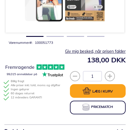
Gå
til
starten
af
billedgalleriet
Varenummer
100051773
Giv mig besked, når prisen falder
138,00 DKK
Fremragende
99,015 anmeldelser på
Billig fragt
Alle priser inkl. told, moms og afgifter
Ingen gebyrer
LÆG I KURV
60 dages returret
12 måneders GARANTI
PRICEMATCH