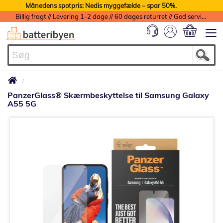
Månedens spotpris: Nedis myggefælde – spar 50%.
Billig fragt // Levering 1-2 dage // 60 dages returret // God service med garanti
Min indkøbs
PanzerGlass® Skærmbeskyttelse til Samsung Galaxy
A55 5G
Gå
til
slutningen
af
billedgalleriet