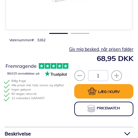
Gå
til
starten
af
billedgalleriet
Varenummer
3262
Giv mig besked, når prisen falder
68,95 DKK
Fremragende
99,015 anmeldelser på
Billig fragt
Alle priser inkl. told, moms og afgifter
Ingen gebyrer
LÆG I KURV
60 dages returret
12 måneders GARANTI
PRICEMATCH
Beskrivelse