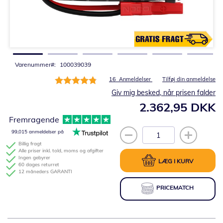
Gå
til
starten
af
billedgalleriet
Varenummer
100039039
Bedømmelse:
16
Anmeldelser
Tilføj din anmeldelse
96%
Giv mig besked, når prisen falder
2.362,95 DKK
Fremragende
99,015 anmeldelser på
Billig fragt
Alle priser inkl. told, moms og afgifter
Ingen gebyrer
LÆG I KURV
60 dages returret
12 måneders GARANTI
PRICEMATCH