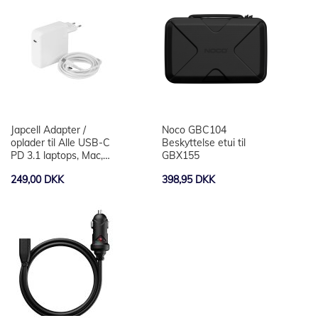
Japcell Adapter /
Noco GBC104
oplader til Alle USB-C
Beskyttelse etui til
PD 3.1 laptops, Mac,
GBX155
mobiler og tablets op til
249,00 DKK
398,95 DKK
87W