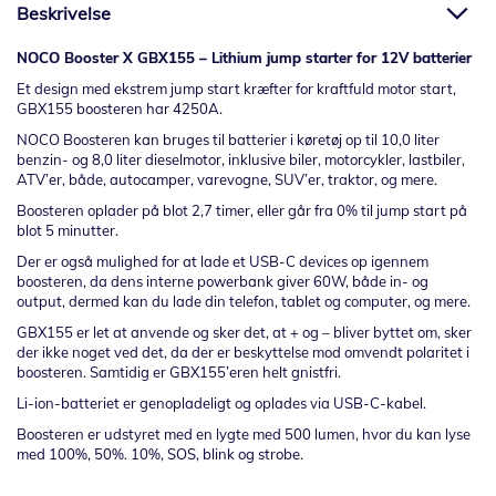
Beskrivelse
NOCO Booster X GBX155 – Lithium jump starter for 12V batterier
Et design med ekstrem jump start kræfter for kraftfuld motor start,
GBX155 boosteren har 4250A.
NOCO Boosteren kan bruges til batterier i køretøj op til 10,0 liter
benzin- og 8,0 liter dieselmotor, inklusive biler, motorcykler, lastbiler,
ATV’er, både, autocamper, varevogne, SUV’er, traktor, og mere.
Boosteren oplader på blot 2,7 timer, eller går fra 0% til jump start på
blot 5 minutter.
Der er også mulighed for at lade et USB-C devices op igennem
boosteren, da dens interne powerbank giver 60W, både in- og
output, dermed kan du lade din telefon, tablet og computer, og mere.
GBX155 er let at anvende og sker det, at + og – bliver byttet om, sker
der ikke noget ved det, da der er beskyttelse mod omvendt polaritet i
boosteren. Samtidig er GBX155’eren helt gnistfri.
Li-ion-batteriet er genopladeligt og oplades via USB-C-kabel.
Boosteren er udstyret med en lygte med 500 lumen, hvor du kan lyse
med 100%, 50%. 10%, SOS, blink og strobe.