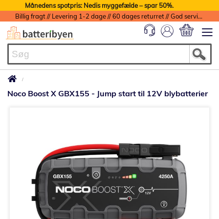
Månedens spotpris: Nedis myggefælde – spar 50%.
Billig fragt // Levering 1-2 dage // 60 dages returret // God service med garanti
Min indkøbs
Noco Boost X GBX155 - Jump start til 12V blybatterier
Gå
til
slutningen
af
billedgalleriet