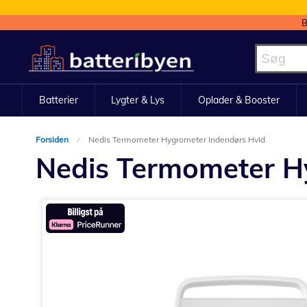
B
Skip
to
Content
Batterier
Lygter & Lys
Oplader & Booster
Forsiden
Nedis Termometer Hygrometer Indendørs Hvid
Nedis Termometer H
Gå
til
slutningen
af
billedgalleriet