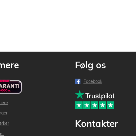
mere
Følg os
Facebook
mere
inger
Kontakter
ærker
der