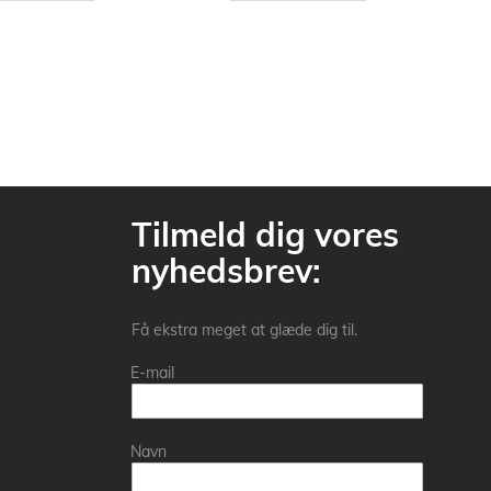
Tilmeld dig vores
nyhedsbrev:
Få ekstra meget at glæde dig til.
E-mail
Navn