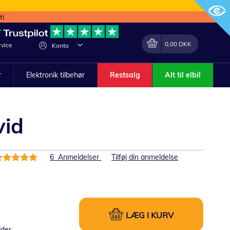
ti
Min indkøbskurv
Lave
0,00 DKK
vice
Konto
om
r
Elektronik tilbehør
Restsalg
Alt til elbil
vid
edømmelse:
6
Anmeldelser
Tilføj din anmeldelse
7%
LÆG I KURV
lder