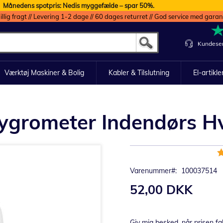
Månedens spotpris: Nedis myggefælde – spar 50%.
illig fragt // Levering 1-2 dage // 60 dages returret // God service med garan
Kundeser
Værktøj Maskiner & Bolig
Kabler & Tilslutning
El-artikle
ygrometer Indendørs H
B
9
Varenummer
100037514
52,00 DKK
Giv mig besked, når prisen fa