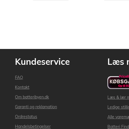
Kundeservice
Læs 
FAQ
Kontakt
Om batteribyen.dk
Læs & lær 
Garanti og reklamation
Ledige still
Ordrestatus
Alle varem
Handelsbetingelser
Batteri Fin