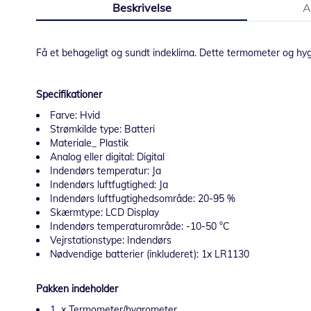
Beskrivelse
A
starten
af
billedgalleriet
Få et behageligt og sundt indeklima. Dette termometer og hygr
Specifikationer
Farve: Hvid
Strømkilde type: Batteri
Materiale_ Plastik
Analog eller digital: Digital
Indendørs temperatur: Ja
Indendørs luftfugtighed: Ja
Indendørs luftfugtighedsområde: 20-95 %
Skærmtype: LCD Display
Indendørs temperaturområde: -10-50 °C
Vejrstationstype: Indendørs
Nødvendige batterier (inkluderet): 1x LR1130
Pakken indeholder
1 x Termometer/hygrometer