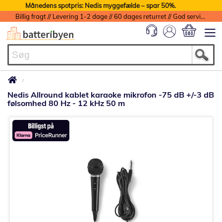
Månedens spotpris: Nedis myggefælde – spar 50%.
Billig fragt // Levering 1-2 dage // 60 dages returret // God service med garanti
Min indkøbs
Nedis Allround kablet karaoke mikrofon -75 dB +/-3 dB
følsomhed 80 Hz - 12 kHz 50 m
Gå
til
slutningen
af
billedgalleriet