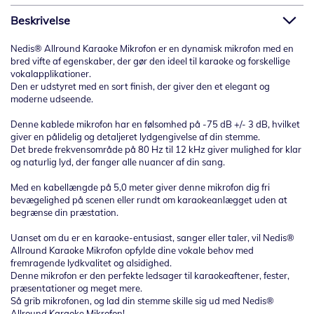
Beskrivelse
Nedis® Allround Karaoke Mikrofon er en dynamisk mikrofon med en
bred vifte af egenskaber, der gør den ideel til karaoke og forskellige
vokalapplikationer.
Den er udstyret med en sort finish, der giver den et elegant og
moderne udseende.
Denne kablede mikrofon har en følsomhed på -75 dB +/- 3 dB, hvilket
giver en pålidelig og detaljeret lydgengivelse af din stemme.
Det brede frekvensområde på 80 Hz til 12 kHz giver mulighed for klar
og naturlig lyd, der fanger alle nuancer af din sang.
Med en kabellængde på 5,0 meter giver denne mikrofon dig fri
bevægelighed på scenen eller rundt om karaokeanlægget uden at
begrænse din præstation.
Uanset om du er en karaoke-entusiast, sanger eller taler, vil Nedis®
Allround Karaoke Mikrofon opfylde dine vokale behov med
fremragende lydkvalitet og alsidighed.
Denne mikrofon er den perfekte ledsager til karaokeaftener, fester,
præsentationer og meget mere.
Så grib mikrofonen, og lad din stemme skille sig ud med Nedis®
Allround Karaoke Mikrofon!