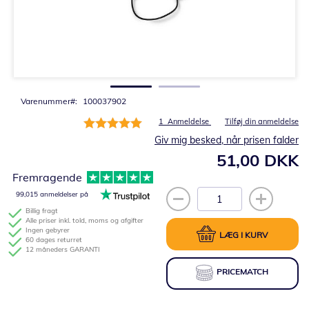
Gå
til
starten
af
billedgalleriet
Varenummer
100037902
Bedømmelse:
1
Anmeldelse
Tilføj din anmeldelse
100%
Giv mig besked, når prisen falder
51,00 DKK
Fremragende
99,015 anmeldelser på
Billig fragt
Alle priser inkl. told, moms og afgifter
Ingen gebyrer
LÆG I KURV
60 dages returret
12 måneders GARANTI
PRICEMATCH