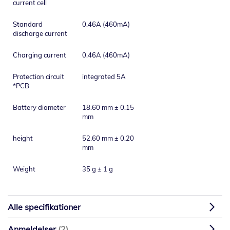
current cell
Standard
0.46A (460mA)
discharge current
Charging current
0.46A (460mA)
Protection circuit
integrated 5A
*PCB
Battery diameter
18.60 mm ± 0.15
mm
height
52.60 mm ± 0.20
mm
Weight
35 g ± 1 g
Alle specifikationer
Anmeldelser
2