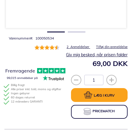
Gå
til
starten
af
billedgalleriet
Varenummer
100050534
Bedømmelse:
2
Anmeldelser
Tilføj din anmeldelse
90%
Giv mig besked, når prisen falder
69,00 DKK
Fremragende
99,015 anmeldelser på
Billig fragt
Alle priser inkl. told, moms og afgifter
Ingen gebyrer
LÆG I KURV
60 dages returret
12 måneders GARANTI
PRICEMATCH