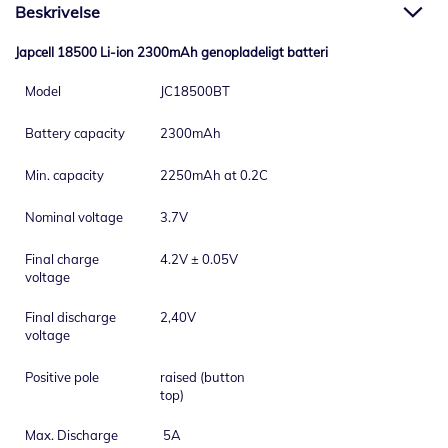
Beskrivelse
Japcell 18500 Li-ion 2300mAh genopladeligt batteri
Model
JC18500BT
Battery capacity
2300mAh
Min. capacity
2250mAh at 0.2C
Nominal voltage
3.7V
Final charge
4.2V ± 0.05V
voltage
Final discharge
2,40V
voltage
Positive pole
raised (button
top)
Max. Discharge
5A