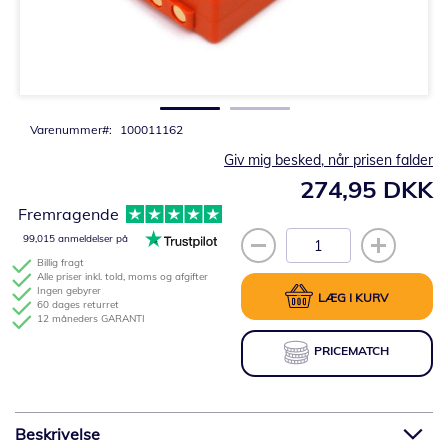
Gå
til
starten
af
billedgalleriet
Varenummer
100011162
Giv mig besked, når prisen falder
274,95 DKK
Fremragende
99,015 anmeldelser på
Billig fragt
Alle priser inkl. told, moms og afgifter
Ingen gebyrer
LÆG I KURV
60 dages returret
12 måneders GARANTI
PRICEMATCH
Beskrivelse