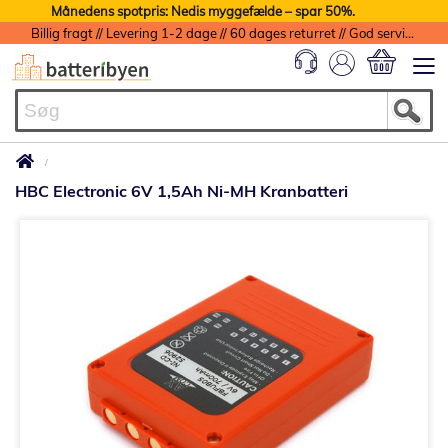
Månedens spotpris: Nedis myggefælde – spar 50%.
Billig fragt // Levering 1-2 dage // 60 dages returret // God service med garanti
Min indkøbs
HBC Electronic 6V 1,5Ah Ni-MH Kranbatteri
Gå
til
slutningen
af
billedgalleriet