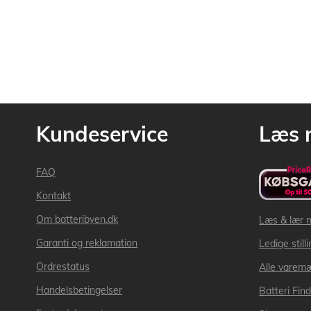
Kundeservice
Læs 
FAQ
Kontakt
Om batteribyen.dk
Læs & lær 
Garanti og reklamation
Ledige still
Ordrestatus
Alle varem
Handelsbetingelser
Batteri Fin