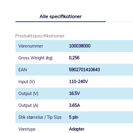
Gå
til
Alle specifikationer
starten
af
billedgalleriet
Produktspecifikationer
100038000
0,256
5902701410643
110-240V
16.5V
3.65A
5 pin
Adapter