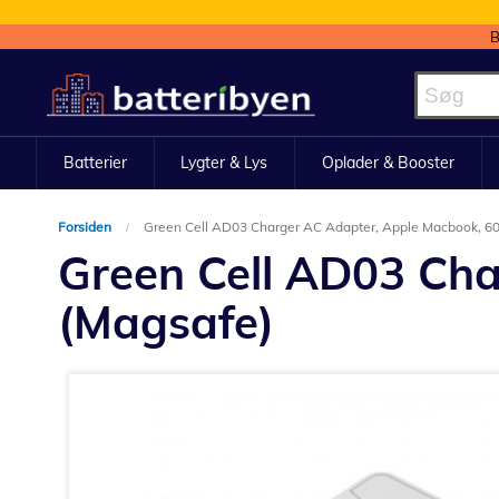
B
Skip
to
Content
Batterier
Lygter & Lys
Oplader & Booster
Forsiden
Green Cell AD03 Charger AC Adapter, Apple Macbook, 6
Green Cell AD03 Ch
(Magsafe)
Gå
til
slutningen
af
billedgalleriet