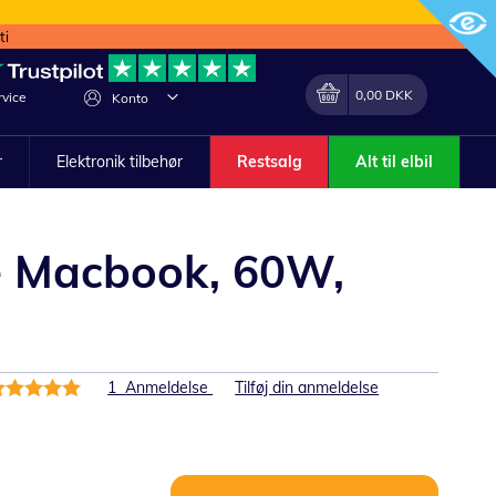
ti
Min indkøbskurv
Lave
0,00 DKK
vice
Konto
om
r
Elektronik tilbehør
Restsalg
Alt til elbil
e Macbook, 60W,
edømmelse:
1
Anmeldelse
Tilføj din anmeldelse
00%