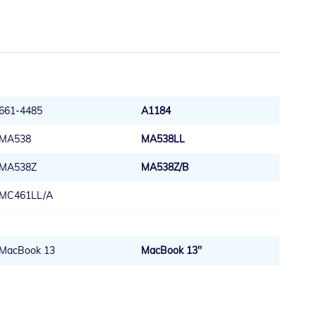
661-4485
A1184
MA538
MA538LL
MA538Z
MA538Z/B
MC461LL/A
MacBook 13
MacBook 13''