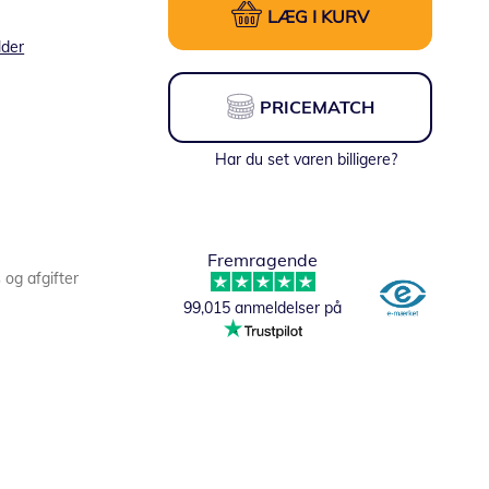
LÆG I KURV
lder
PRICEMATCH
Har du set varen billigere?
Fremragende
s og afgifter
99,015 anmeldelser på