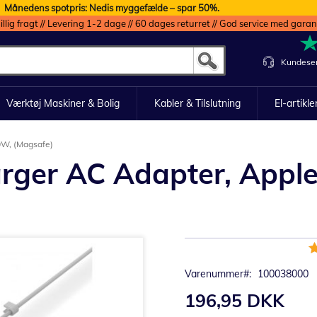
Månedens spotpris: Nedis myggefælde – spar 50%.
illig fragt // Levering 1-2 dage // 60 dages returret // God service med garan
Kundeser
Værktøj Maskiner & Bolig
Kabler & Tilslutning
El-artikle
0W, (Magsafe)
arger AC Adapter, Appl
B
1
Varenummer
100038000
196,95 DKK