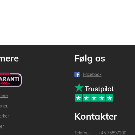
mere
Følg os
Facebook
mere
inger
Kontakter
ærker
der
+45 75897200