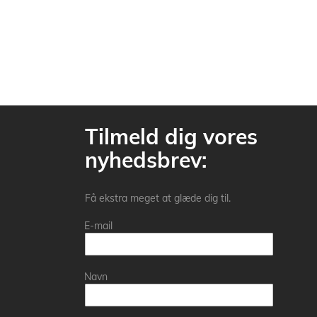
Tilmeld dig vores
nyhedsbrev:
Få ekstra meget at glæde dig til.
E-mail
Navn