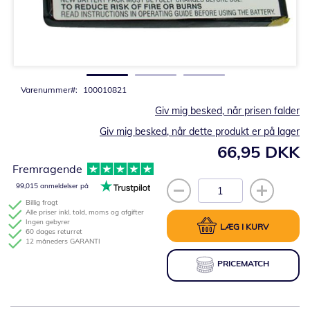
Gå
til
starten
af
billedgalleriet
Varenummer
100010821
Giv mig besked, når prisen falder
Giv mig besked, når dette produkt er på lager
66,95 DKK
Fremragende
99,015 anmeldelser på
Billig fragt
Alle priser inkl. told, moms og afgifter
Ingen gebyrer
LÆG I KURV
60 dages returret
12 måneders GARANTI
PRICEMATCH