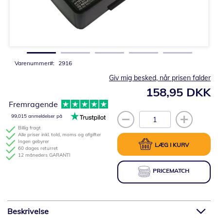
Gå
til
starten
af
billedgalleriet
Varenummer
2916
Giv mig besked, når prisen falder
158,95 DKK
Fremragende
99,015 anmeldelser på
Billig fragt
Alle priser inkl. told, moms og afgifter
Ingen gebyrer
LÆG I KURV
60 dages returret
12 måneders GARANTI
PRICEMATCH
Beskrivelse