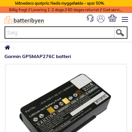
Månedens spotpris: Nedis myggefælde – spar 50%.
Billig fragt // Levering 1-2 dage // 60 dages returret // God service med garanti
Min indkøbs
Garmin GPSMAP276C batteri
Gå
til
slutningen
af
billedgalleriet