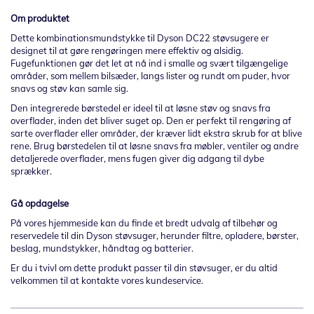
Om produktet
Dette kombinationsmundstykke til Dyson DC22 støvsugere er
designet til at gøre rengøringen mere effektiv og alsidig.
Fugefunktionen gør det let at nå ind i smalle og svært tilgængelige
områder, som mellem bilsæder, langs lister og rundt om puder, hvor
snavs og støv kan samle sig.
Den integrerede børstedel er ideel til at løsne støv og snavs fra
overflader, inden det bliver suget op. Den er perfekt til rengøring af
sarte overflader eller områder, der kræver lidt ekstra skrub for at blive
rene. Brug børstedelen til at løsne snavs fra møbler, ventiler og andre
detaljerede overflader, mens fugen giver dig adgang til dybe
sprækker.
Gå opdagelse
På vores hjemmeside kan du finde et bredt udvalg af tilbehør og
reservedele til din Dyson støvsuger, herunder filtre, opladere, børster,
beslag, mundstykker, håndtag og batterier.
Er du i tvivl om dette produkt passer til din støvsuger, er du altid
velkommen til at kontakte vores kundeservice.