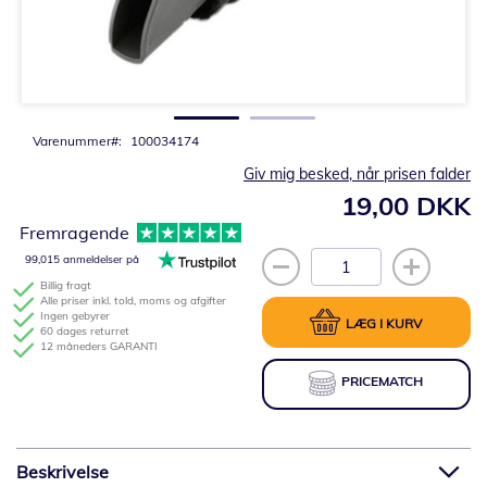
Gå
til
starten
af
billedgalleriet
Varenummer
100034174
Giv mig besked, når prisen falder
19,00 DKK
Fremragende
99,015 anmeldelser på
Billig fragt
Alle priser inkl. told, moms og afgifter
Ingen gebyrer
LÆG I KURV
60 dages returret
12 måneders GARANTI
PRICEMATCH
Beskrivelse