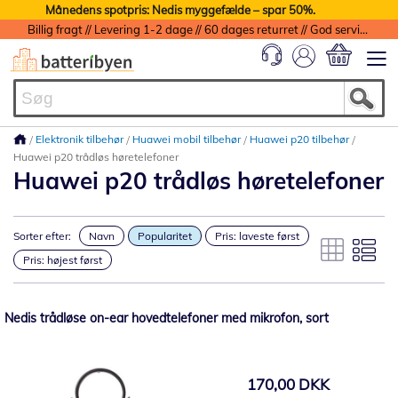
Månedens spotpris: Nedis myggefælde – spar 50%.
Billig fragt // Levering 1-2 dage // 60 dages returret // God service med garanti
Min indkøbs
Elektronik tilbehør
Huawei mobil tilbehør
Huawei p20 tilbehør
Huawei p20 trådløs høretelefoner
Huawei p20 trådløs høretelefoner
Sorter efter:
Navn
Popularitet
Pris: laveste først
Pris: højest først
Nedis trådløse on-ear hovedtelefoner med mikrofon, sort
170,00 DKK