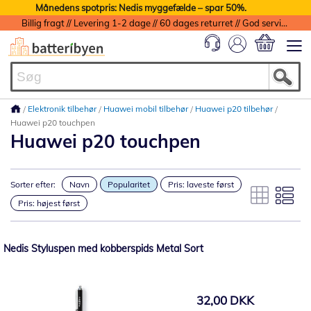
Månedens spotpris: Nedis myggefælde – spar 50%.
Billig fragt // Levering 1-2 dage // 60 dages returret // God service med garanti
Min indkøbs
Elektronik tilbehør
Huawei mobil tilbehør
Huawei p20 tilbehør
Huawei p20 touchpen
Huawei p20 touchpen
Sorter efter:
Navn
Popularitet
Pris: laveste først
Pris: højest først
Nedis Styluspen med kobberspids Metal Sort
32,00 DKK