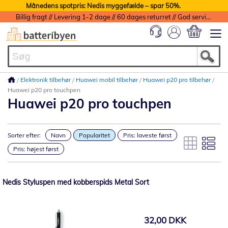
Månedens spotpris: Nedis myggefælde – spar 50%.
Billig fragt // Levering 1-2 dage // 60 dages returret // God service med garanti
Min indkøbs
Elektronik tilbehør
Huawei mobil tilbehør
Huawei p20 pro tilbehør
Huawei p20 pro touchpen
Huawei p20 pro touchpen
Sorter efter:
Navn
Popularitet
Pris: laveste først
Pris: højest først
Nedis Styluspen med kobberspids Metal Sort
32,00 DKK