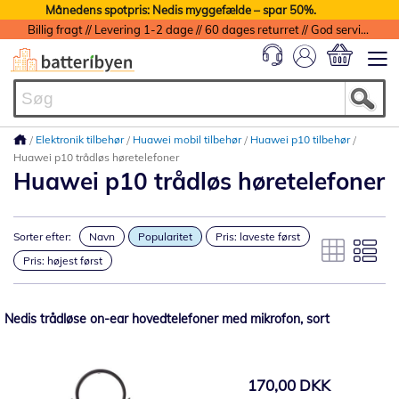
Månedens spotpris: Nedis myggefælde – spar 50%.
Billig fragt // Levering 1-2 dage // 60 dages returret // God service med garanti
Min indkøbs
Elektronik tilbehør
Huawei mobil tilbehør
Huawei p10 tilbehør
Huawei p10 trådløs høretelefoner
Huawei p10 trådløs høretelefoner
Sorter efter:
Navn
Popularitet
Pris: laveste først
Pris: højest først
Nedis trådløse on-ear hovedtelefoner med mikrofon, sort
170,00 DKK