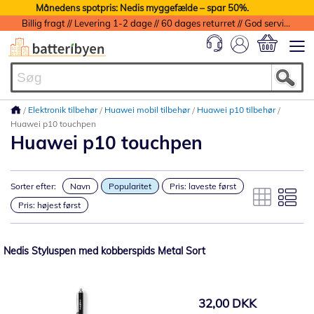
Månedens spotpris: Nedis myggefælde – spar 50%.
Billig fragt // Levering 1-2 dage // 60 dages returret // God service med garanti
Min indkøbs
Elektronik tilbehør
Huawei mobil tilbehør
Huawei p10 tilbehør
Huawei p10 touchpen
Huawei p10 touchpen
Sorter efter:
Navn
Popularitet
Pris: laveste først
Pris: højest først
Nedis Styluspen med kobberspids Metal Sort
32,00 DKK