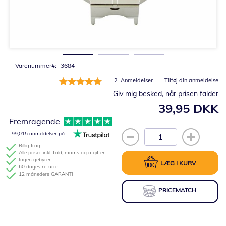
Gå
til
starten
af
billedgalleriet
Varenummer
3684
Bedømmelse:
2
Anmeldelser
Tilføj din anmeldelse
100%
Giv mig besked, når prisen falder
39,95 DKK
Fremragende
99,015 anmeldelser på
Billig fragt
Alle priser inkl. told, moms og afgifter
Ingen gebyrer
LÆG I KURV
60 dages returret
12 måneders GARANTI
PRICEMATCH