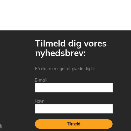
Tilmeld dig vores
nyhedsbrev:
Få ekstra meget at glæde dig til.
E-mail
Navn
Tilmeld
k