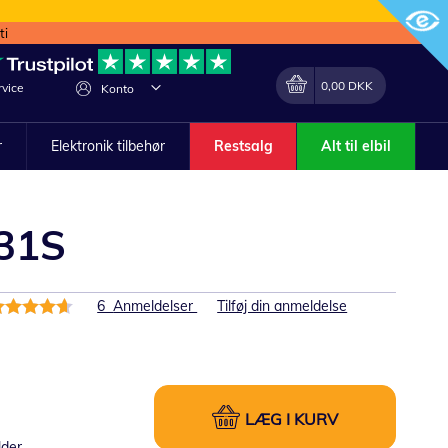
ti
Min indkøbskurv
Lave
0,00 DKK
vice
Konto
om
r
Elektronik tilbehør
Restsalg
Alt til elbil
 31S
edømmelse:
6
Anmeldelser
Tilføj din anmeldelse
3%
LÆG I KURV
lder