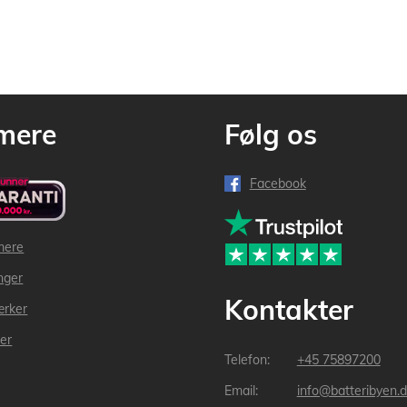
mere
Følg os
Facebook
mere
inger
Kontakter
ærker
der
+45 75897200
info@batteribyen.d