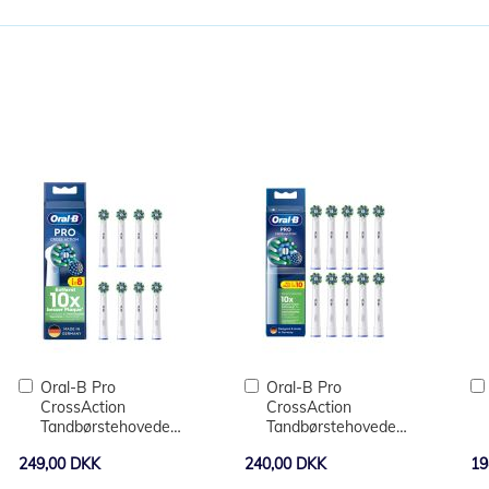
Læg
Læg
Oral-B Pro
Oral-B Pro
i
i
CrossAction
CrossAction
kurv
kurv
Tandbørstehoveder
Tandbørstehoveder
8-stk - hvid
10 stk. - Hvid
249,00 DKK
240,00 DKK
19