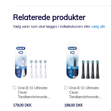
Relaterede produkter
Vælg varer som skal lægges i indkøbskurven eller
vælg alle
Læg
Læg
Oral-B IO Ultimate
Oral-B IO Ultimate
i
i
Clean
Clean
kurv
kurv
Tandbørstehoveder
Tandbørstehoveder
4 stk.
4-pak - Sort
179,00 DKK
199,00 DKK