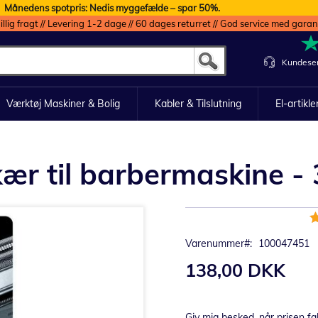
Månedens spotpris: Nedis myggefælde – spar 50%.
illig fragt // Levering 1-2 dage // 60 dages returret // God service med garan
Kundeser
Værktøj Maskiner & Bolig
Kabler & Tilslutning
El-artikle
r til barbermaskine -
B
9
Varenummer
100047451
138,00 DKK
Giv mig besked, når prisen fa