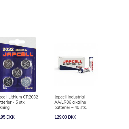
pcell Lithium CR2032
Japcell Industrial
tterier - 5 stk.
AA/LR06 alkaline
kning
batterier – 40 stk.
,95 DKK
129,00 DKK