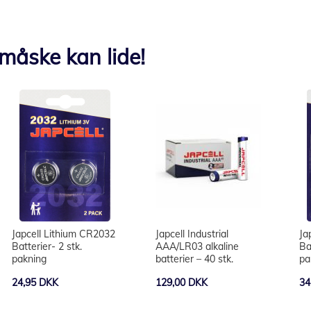
måske kan lide!
Japcell Lithium CR2032
Japcell Industrial
Ja
Batterier- 2 stk.
AAA/LR03 alkaline
Ba
pakning
batterier – 40 stk.
pa
24,95 DKK
129,00 DKK
34