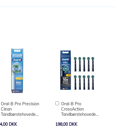
Læg
Læg
Oral-B Pro Precision
Oral-B Pro
i
i
Clean
CrossAction
kurv
kurv
Tandbørstehoveder
Tandbørstehoveder
10 stk.
10 stk. - sort
4,00 DKK
198,00 DKK