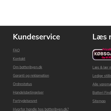
Kundeservice
Læs 
FAQ
Kontakt
Om batteribyen.dk
Læs & lær 
Garanti og reklamation
Ledige still
Ordrestatus
Alle varem
Handelsbetingelser
Batteri Fin
Fortrydelsesret
Sitemap
Hvorfor handle hos batteribyen.dk?