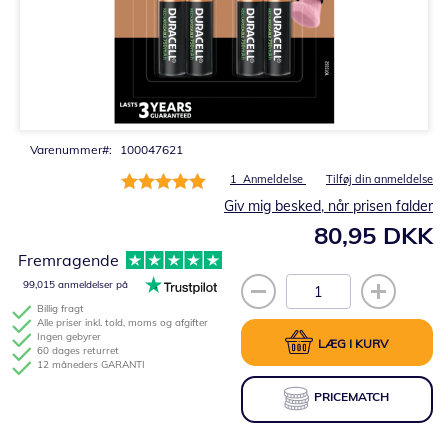
Gå
til
starten
af
billedgalleriet
Varenummer
100047621
Bedømmelse:
1
Anmeldelse
Tilføj din anmeldelse
100%
Giv mig besked, når prisen falder
80,95 DKK
Fremragende
99,015 anmeldelser på
Billig fragt
Alle priser inkl. told, moms og afgifter
Ingen gebyrer
LÆG I KURV
60 dages returret
12 måneders GARANTI
PRICEMATCH