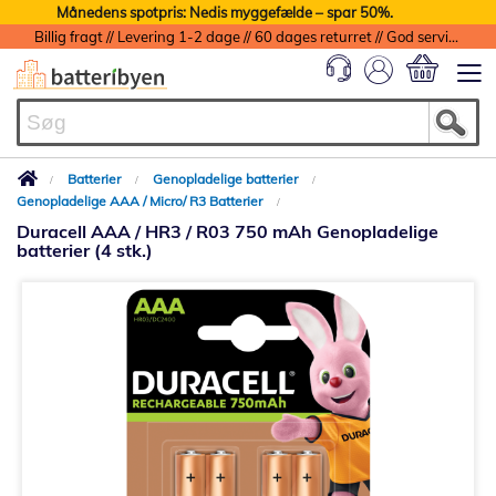
Månedens spotpris: Nedis myggefælde – spar 50%.
Billig fragt // Levering 1-2 dage // 60 dages returret // God service med garanti
Min indkøbs
Batterier
Genopladelige batterier
Genopladelige AAA / Micro/ R3 Batterier
Duracell AAA / HR3 / R03 750 mAh Genopladelige
batterier (4 stk.)
Gå
til
slutningen
af
billedgalleriet