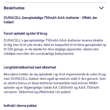
Beskrivelse
DURACELL Genopladelige 750mAh AAA-batterier - Effekt, der
holder!
Forud-opladet og klar til brug
DURACELL's genopladelige 750mAh AAA-batterier leveres direkte
til dig, klar til at yde straks. Med en kapacitet til at blive genopladet op
til 100 gange, er de ideelle for dine daglige apparater, såsom den
trådløse mus eller din uundværlige babymonitor.
Langtidsholdbarhed med sikkerhed
Ikke alene holder de sig opladede i op til et imponerende år uden brug,
men DURACELL bakker dem også op med en solid 3-års garanti. Som
en ekstra bonus er disse batterier kompatible med enhver NiMH-
oplader og er tilgængelige i både AA 1300mAh og AAA 750mAh
versioner. Sikkerhed og effektivitet i én pakke!
Indhold i denne pakke: