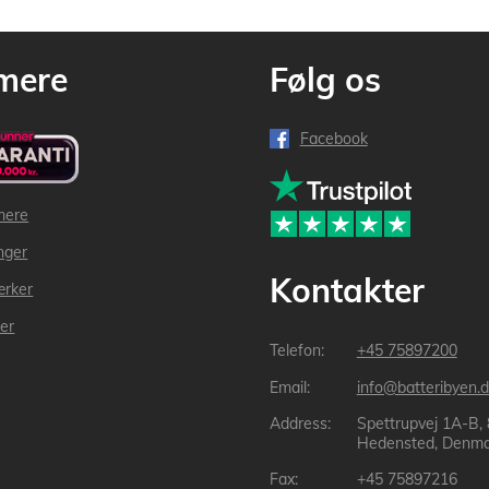
mere
Følg os
Facebook
mere
inger
Kontakter
ærker
der
+45 75897200
info@batteribyen.d
Spettrupvej 1A-B,
Hedensted, Denma
+45 75897216