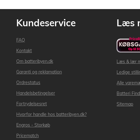
Kundeservice
Læs 
FAQ
Kontakt
Om batteribyen.dk
Læs & lær 
Garanti og reklamation
Ledige still
Ordrestatus
Alle varem
Handelsbetingelser
Batteri Fin
Fortrydelsesret
Sitemap
Hvorfor handle hos batteribyen.dk?
Engros - Storkøb
Pricematch