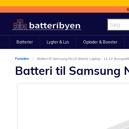
B
Skip
to
Content
Batterier
Lygter & Lys
Oplader & Booster
Forsiden
Batteri til Samsung N110 (black) Laptop - 11,1V (kompatib
Batteri til Samsung 
Gå
til
slutningen
af
billedgalleriet