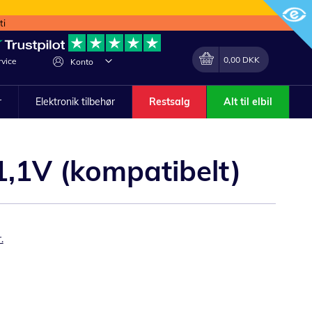
ti
Min indkøbskurv
Lave
0,00 DKK
vice
Konto
om
r
Elektronik tilbehør
Restsalg
Alt til elbil
1,1V (kompatibelt)
.