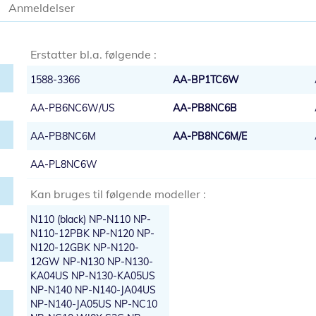
Anmeldelser
Erstatter bl.a. følgende :
1588-3366
AA-BP1TC6W
AA-PB6NC6W/US
AA-PB8NC6B
AA-PB8NC6M
AA-PB8NC6M/E
AA-PL8NC6W
Kan bruges til følgende modeller :
N110 (black) NP-N110 NP-
N110-12PBK NP-N120 NP-
N120-12GBK NP-N120-
12GW NP-N130 NP-N130-
KA04US NP-N130-KA05US
NP-N140 NP-N140-JA04US
NP-N140-JA05US NP-NC10