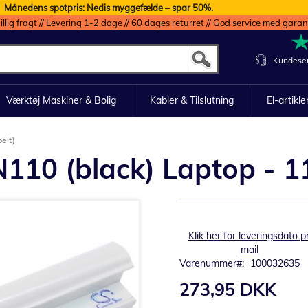
Månedens spotpris: Nedis myggefælde – spar 50%.
illig fragt // Levering 1-2 dage // 60 dages returret // God service med garan
Kundeser
Værktøj Maskiner & Bolig
Kabler & Tilslutning
El-artikle
elt)
N110 (black) Laptop - 1
Klik her for leveringsdato pr
mail
Varenummer
100032635
273,95 DKK