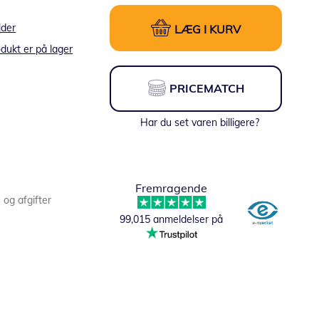
lder
LÆG I KURV
dukt er på lager
PRICEMATCH
Har du set varen billigere?
Fremragende
s og afgifter
99,015 anmeldelser på