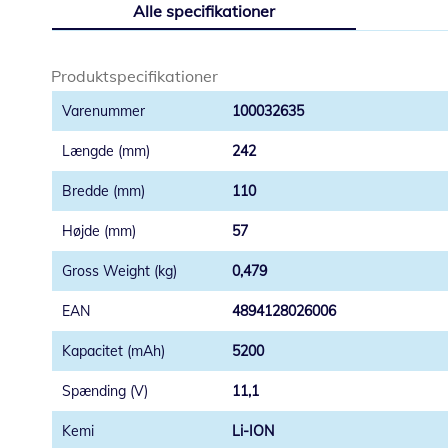
Alle specifikationer
starten
af
billedgalleriet
Produktspecifikationer
100032635
242
110
57
0,479
4894128026006
5200
11,1
Li-ION