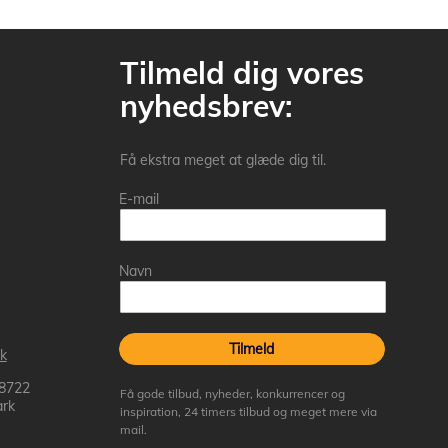
Tilmeld dig vores
nyhedsbrev:
Få ekstra meget at glæde dig til.
E-mail
Navn
Tilmeld
k
 8722
Få gode tilbud, nyheder, konkurrencer og
rk
inspiration, 24 timers tilbud og meget mere via
mail.