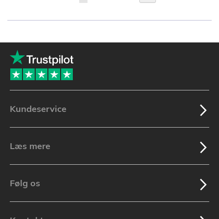
læser
i
øjeblikket
side
Kundeservice
Læs mere
Følg os