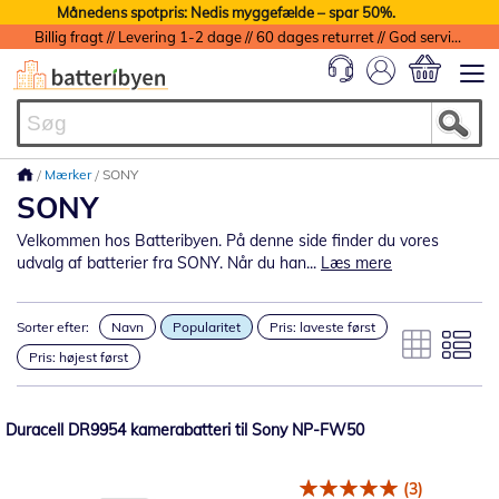
Månedens spotpris: Nedis myggefælde – spar 50%.
Billig fragt // Levering 1-2 dage // 60 dages returret // God service med garanti
Min indkøbs
Mærker
SONY
SONY
Velkommen hos Batteribyen. På denne side finder du vores
udvalg af batterier fra SONY. Når du han...
Læs mere
Sorter efter:
Navn
Popularitet
Pris: laveste først
Pris: højest først
Duracell DR9954 kamerabatteri til Sony NP-FW50
(3)