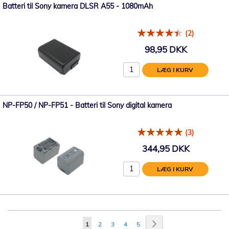
Batteri til Sony kamera DLSR A55 - 1080mAh
(2)
98,95 DKK
LÆG I KURV
NP-FP50 / NP-FP51 - Batteri til Sony digital kamera
(3)
344,95 DKK
LÆG I KURV
Side
Side
Videre
Du
Side
Side
Side
Side
1
2
3
4
5