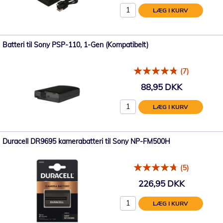
LÆG I KURV
Batteri til Sony PSP-110, 1-Gen (Kompatibelt)
(7)
88,95 DKK
LÆG I KURV
Duracell DR9695 kamerabatteri til Sony NP-FM500H
(5)
226,95 DKK
LÆG I KURV