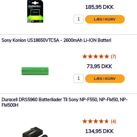
185,95 DKK
LÆG I KURV
Sony Konion US18650VTC5A - 2600mAh Li-ION Batteri
(7)
73,95 DKK
LÆG I KURV
Duracell DRS5960 Batterilader Til Sony NP-F550, NP-FM50, NP-
FM500H
(4)
134,95 DKK