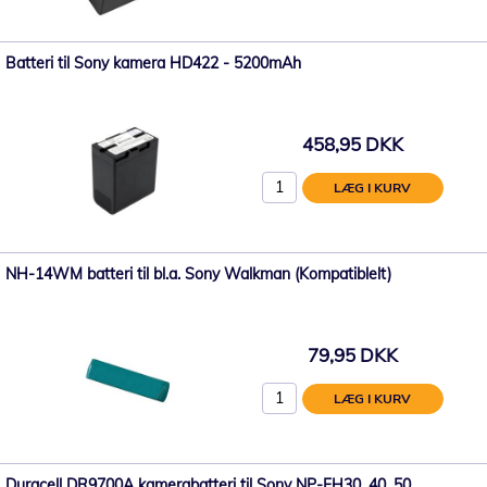
Batteri til Sony kamera HD422 - 5200mAh
458,95 DKK
LÆG I KURV
NH-14WM batteri til bl.a. Sony Walkman (Kompatiblelt)
79,95 DKK
LÆG I KURV
Duracell DR9700A kamerabatteri til Sony NP-FH30, 40, 50