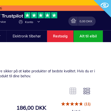
ti
Min indkøbskurv
Lave
0,00 DKK
vice
Konto
om
r
Elektronik tilbehør
Restsalg
Alt til elbil
sikker på at købe produkter af bedste kvalitet. Hvis du er i
odukt til dine behov.
(11)
186,00 DKK