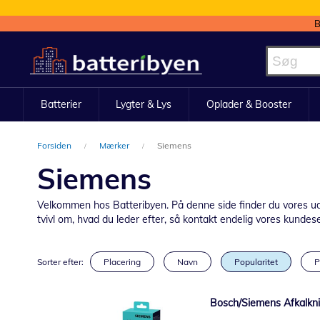
B
Skip
to
Content
Batterier
Lygter & Lys
Oplader & Booster
Forsiden
Mærker
Siemens
Siemens
Velkommen hos Batteribyen. På denne side finder du vores udva
tvivl om, hvad du leder efter, så kontakt endelig vores kundeserv
Sorter efter:
Placering
Navn
Popularitet
P
Bosch/Siemens Afkalkni