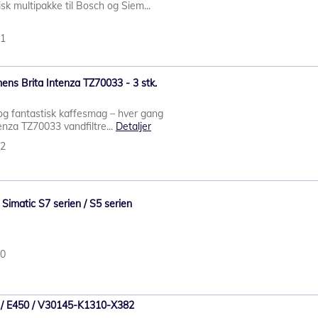
sk multipakke til Bosch og Siem...
31
mens Brita Intenza TZ70033 - 3 stk.
og fantastisk kaffesmag – hver gang
tenza TZ70033 vandfiltre...
Detaljer
32
Simatic S7 serien / S5 serien
40
/ E450 / V30145-K1310-X382