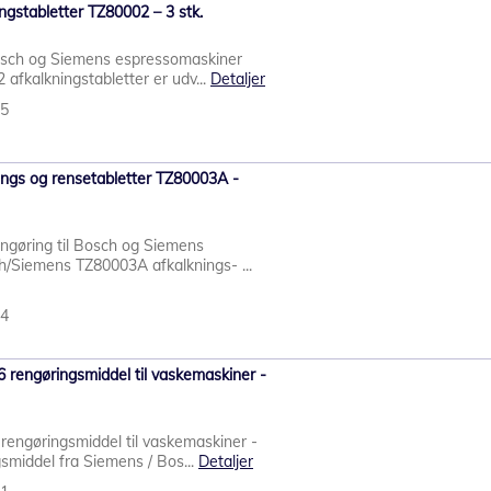
gstabletter TZ80002 – 3 stk.
 Bosch og Siemens espressomaskiner
fkalkningstabletter er udv...
Detaljer
25
ngs og rensetabletter TZ80003A -
engøring til Bosch og Siemens
/Siemens TZ80003A afkalknings- ...
24
 rengøringsmiddel til vaskemaskiner -
engøringsmiddel til vaskemaskiner -
gsmiddel fra Siemens / Bos...
Detaljer