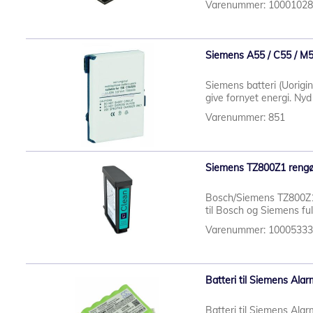
Varenummer: 1000102
Siemens A55 / C55 / M5
Siemens batteri (Uorigin
give fornyet energi. Nyd
Varenummer: 851
Siemens TZ800Z1 rengø
Bosch/Siemens TZ800Z1 
til Bosch og Siemens f
Varenummer: 1000533
Batteri til Siemens Ala
Batteri til Siemens Al