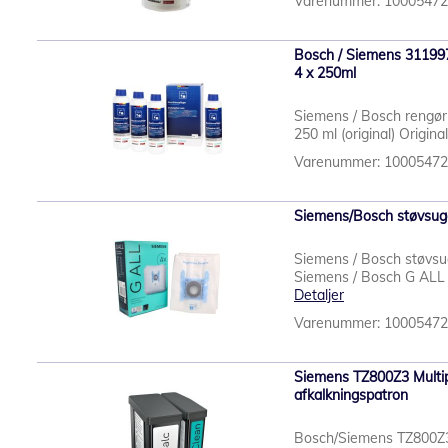
Varenummer: 1000547
Bosch / Siemens 311997
4 x 250ml
Siemens / Bosch rengøri
250 ml (original) Origina
Varenummer: 1000547
Siemens/Bosch støvsuge
Siemens / Bosch støvsu
Siemens / Bosch G ALL
Detaljer
Varenummer: 1000547
Siemens TZ800Z3 Multi
afkalkningspatron
Bosch/Siemens TZ800Z3 