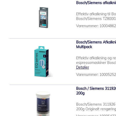
Bosch/Siemens afkalknin
Effektiv afkalkning til
Bosch/Siemens TZ80002 a
Varenummer: 1000486
Bosch/Siemens Afkalkni
Multipack
Effektiv afkalkning og r
espressomaskiner Bosch
Detaljer
Varenummer: 1000525
Bosch / Siemens 311926
200g
Bosch/Siemens 311926 r
200g Originalt rengørin