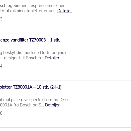
 Bosch og Siemens espressomaskiner
 afkalkningstabletter er ud...
Detaljer
23
enza vandfilter TZ70003 – 1 stk.
 beskyt din maskine Dette originale
er designet til Bosch o...
Detaljer
24
etter TZ80001A – 10 stk. (2-i-1)
ptimal pleje giver perfekt aroma Disse
80001A fra Bosch og S...
Detaljer
08