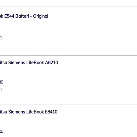
k E544 Batteri - Original
33
ujitsu Siemens LifeBook A6210
er
97
jitsu Siemens LifeBook E8410
er