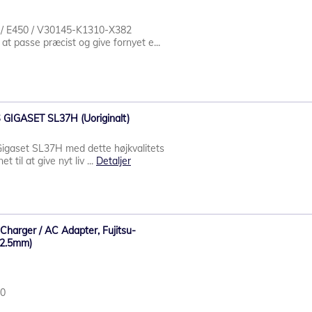
/ E450 / V30145-K1310-X382
 at passe præcist og give fornyet e...
 GIGASET SL37H (Uoriginalt)
igaset SL37H med dette højkvalitets
t til at give nyt liv ...
Detaljer
harger / AC Adapter, Fujitsu-
-2.5mm)
10