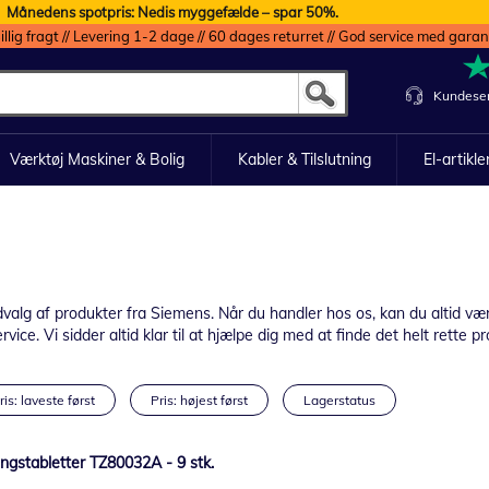
Månedens spotpris: Nedis myggefælde – spar 50%.
illig fragt // Levering 1-2 dage // 60 dages returret // God service med garan
Kundeser
Værktøj Maskiner & Bolig
Kabler & Tilslutning
El-artikle
lg af produkter fra Siemens. Når du handler hos os, kan du altid være 
ice. Vi sidder altid klar til at hjælpe dig med at finde det helt rette pr
ris: laveste først
Pris: højest først
Lagerstatus
ngstabletter TZ80032A - 9 stk.