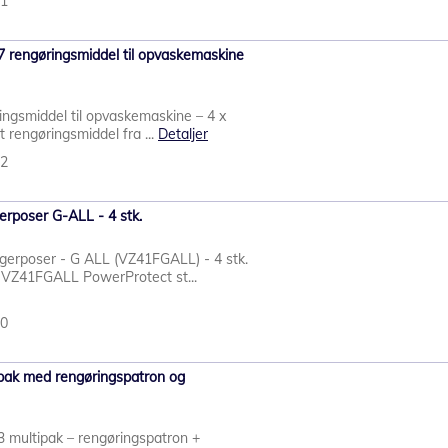
21
 rengøringsmiddel til opvaskemaskine
ngsmiddel til opvaskemaskine – 4 x
lt rengøringsmiddel fra ...
Detaljer
22
rposer G-ALL - 4 stk.
gerposer - G ALL (VZ41FGALL) - 4 stk.
 VZ41FGALL PowerProtect st...
20
pak med rengøringspatron og
multipak – rengøringspatron +