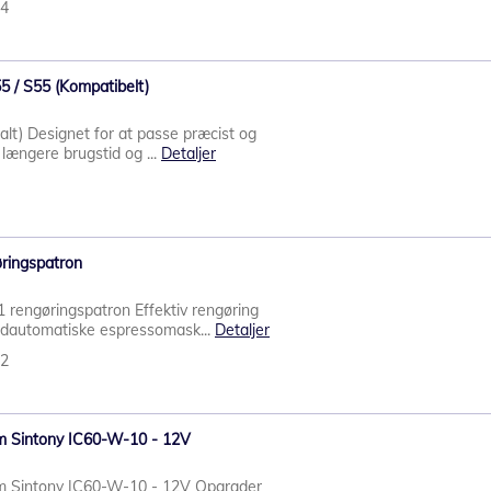
84
5 / S55 (Kompatibelt)
alt) Designet for at passe præcist og
 længere brugstid og ...
Detaljer
ringspatron
rengøringspatron Effektiv rengøring
uldautomatiske espressomask...
Detaljer
32
rm Sintony IC60-W-10 - 12V
arm Sintony IC60-W-10 - 12V Opgrader