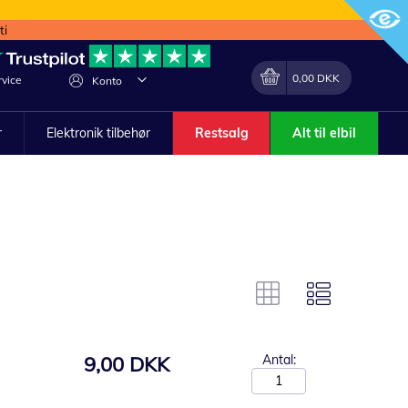
ti
Min indkøbskurv
Lave
0,00 DKK
vice
Konto
om
r
Elektronik tilbehør
Restsalg
Alt til elbil
9,00 DKK
Antal: