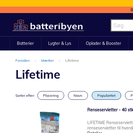
B
Skip
to
Content
Batterier
Lygter & Lys
Oplader & Booster
Forsiden
Mærker
Lifetime
Lifetime
Sorter efter:
Placering
Navn
Popularitet
P
Renseservietter - 40 stk
LIFETIME Renseserviette
renseservietter til hver