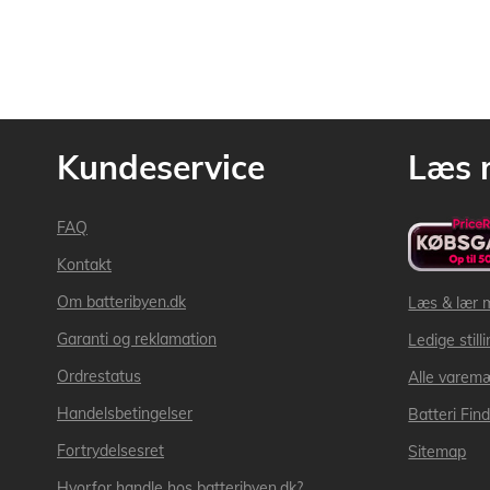
Kundeservice
Læs 
FAQ
Kontakt
Om batteribyen.dk
Læs & lær 
Garanti og reklamation
Ledige still
Ordrestatus
Alle varem
Handelsbetingelser
Batteri Fin
Fortrydelsesret
Sitemap
Hvorfor handle hos batteribyen.dk?