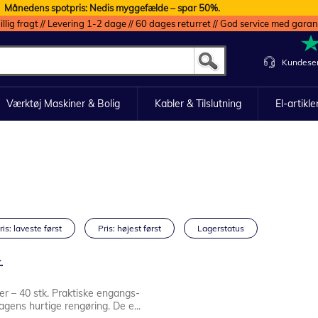
Månedens spotpris: Nedis myggefælde – spar 50%.
illig fragt // Levering 1-2 dage // 60 dages returret // God service med garan
Kundeser
Værktøj Maskiner & Bolig
Kabler & Tilslutning
El-artikle
ris: laveste først
Pris: højest først
Lagerstatus
.
r – 40 stk. Praktiske engangs-
dagens hurtige rengøring. De e...