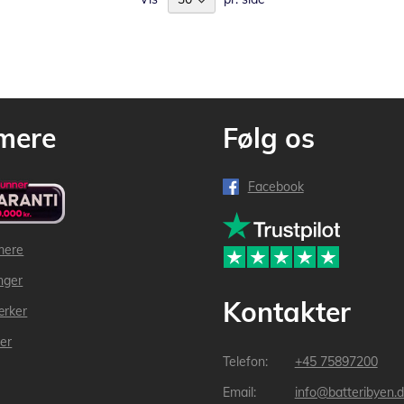
mere
Følg os
Facebook
mere
inger
Kontakter
ærker
der
+45 75897200
info@batteribyen.d