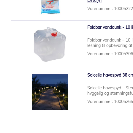
Detaljer
Varenummer: 1000522
Foldbar vanddunk - 10 li
Foldbar vanddunk – 10 l
løsning til opbevaring a
Varenummer: 1000530
Solcelle havespyd 36 cm.
Solcelle havespyd – Ste
hyggelig og stemningsfu
Varenummer: 1000526