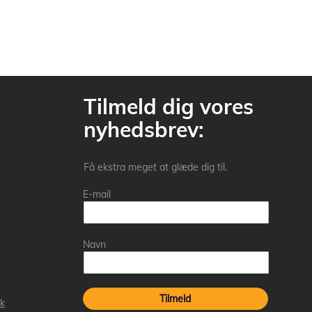
Tilmeld dig vores
nyhedsbrev:
Få ekstra meget at glæde dig til.
E-mail
Navn
Tilmeld
k