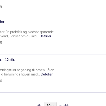
29
ter
iter En praktisk og pladsbesparende
f vand, uanset om du ska...
Detaljer
65
 - 12 stk.
mningsfuld belysning til haven Få en
ld belysning i haven med...
Detaljer
56
Vis
pr. side