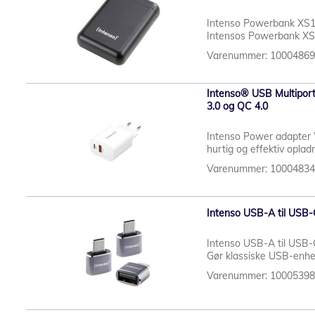
Intenso Powerbank XS10
Intensos Powerbank XS10
Varenummer: 1000486
Intenso® USB Multipor
3.0 og QC 4.0
Intenso Power adapter W
hurtig og effektiv opla
Varenummer: 1000483
Intenso USB-A til USB-C
Intenso USB-A til USB-C
Gør klassiske USB-enhe
Varenummer: 1000539