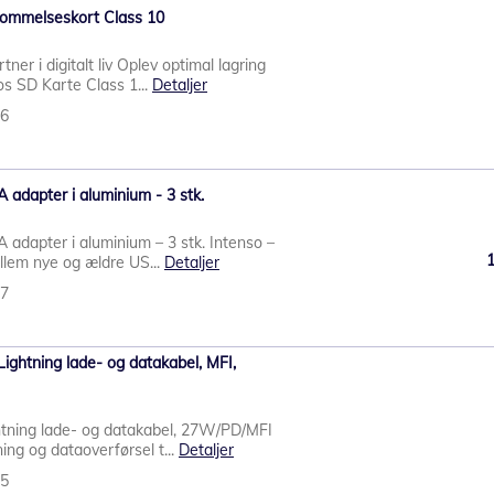
ommelseskort Class 10
tner i digitalt liv Oplev optimal lagring
s SD Karte Class 1...
Detaljer
26
 adapter i aluminium - 3 stk.
 adapter i aluminium – 3 stk. Intenso –
ellem nye og ældre US...
Detaljer
87
Lightning lade- og datakabel, MFI,
htning lade- og datakabel, 27W/PD/MFI
ing og dataoverførsel t...
Detaljer
25