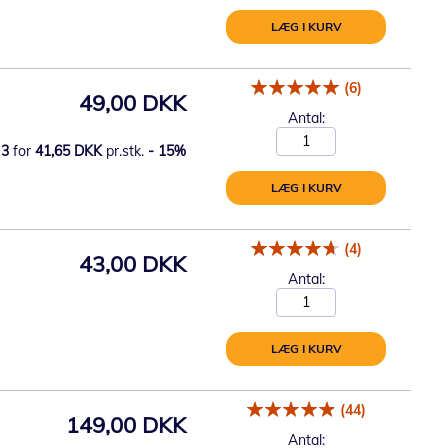
LÆG I KURV
(6)
49,00 DKK
Antal:
3
for
41,65 DKK
pr.stk.
-
15
%
LÆG I KURV
(4)
43,00 DKK
Antal:
LÆG I KURV
(44)
149,00 DKK
Antal: