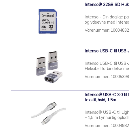
Intenso® 32GB SD Huk
Intenso - Din daglige par
og ydeevne med Intenso
Varenummer: 1000483
Intenso USB-C til USB-A
Intenso USB-C til USB-A
Fleksibel forbindelse m
Varenummer: 1000539
Intenso® USB-C 3.0 til 
tekstil, hvid, 1,5m
Intenso® USB-C til Lig
– 1,5 m Lynhurtig opladn
Varenummer: 1000498