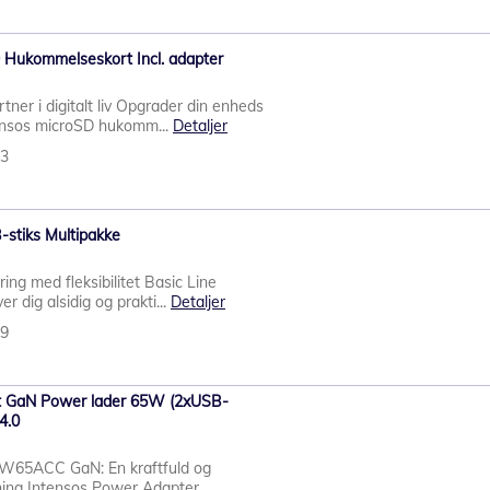
 Hukommelseskort Incl. adapter
rtner i digitalt liv Opgrader din enheds
ensos microSD hukomm...
Detaljer
33
stiks Multipakke
ring med fleksibilitet Basic Line
er dig alsidig og prakti...
Detaljer
59
t GaN Power lader 65W (2xUSB-
4.0
 W65ACC GaN: En kraftfuld og
sning Intensos Power Adapter