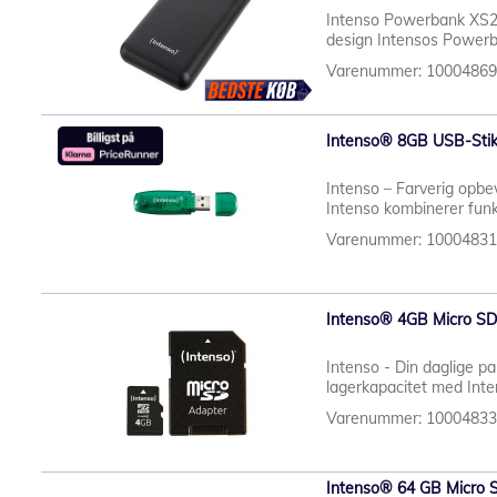
Intenso Powerbank XS20
design Intensos Powerb
Varenummer: 1000486
Intenso® 8GB USB-Sti
Intenso – Farverig opbe
Intenso kombinerer funkt
Varenummer: 1000483
Intenso® 4GB Micro SD
Intenso - Din daglige pa
lagerkapacitet med Int
Varenummer: 1000483
Intenso® 64 GB Micro S