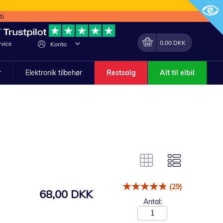
ti
Min indkøbskurv
Lave
0,00 DKK
vice
Konto
om
r
Elektronik tilbehør
Restsalg
Alt til elbil
(29)
68,00 DKK
Antal: