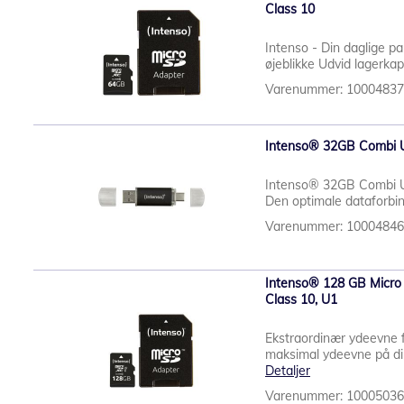
Class 10
Intenso - Din daglige part
øjeblikke Udvid lagerkap
Varenummer: 1000483
Intenso® 32GB Combi U
Intenso® 32GB Combi US
Den optimale dataforbin
Varenummer: 1000484
Intenso® 128 GB Micro
Class 10, U1
Ekstraordinær ydeevne 
maksimal ydeevne på din
Detaljer
Varenummer: 1000503