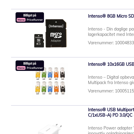
Intenso® 8GB Micro SD
Intenso - Din daglige pa
lagerkapacitet med Int
Varenummer: 1000483
Intenso® 10x16GB USB-
Intenso – Digital opbeva
Multipack fra Intenso giv
Varenummer: 1000511
Intenso® USB Multipor
C/1xUSB-A) PD 3.0/QC 
Intenso Power adapter
innovativ opladningslø