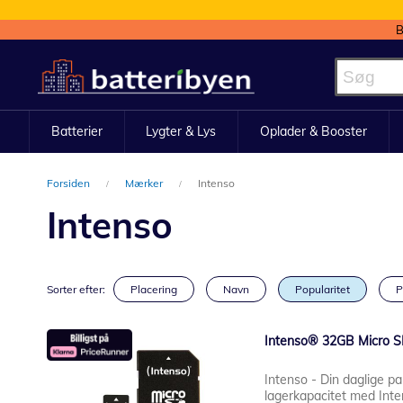
B
Skip
to
Content
Batterier
Lygter & Lys
Oplader & Booster
Forsiden
Mærker
Intenso
Intenso
Sorter efter:
Placering
Navn
Popularitet
P
Intenso® 32GB Micro S
Intenso - Din daglige pa
lagerkapacitet med Int