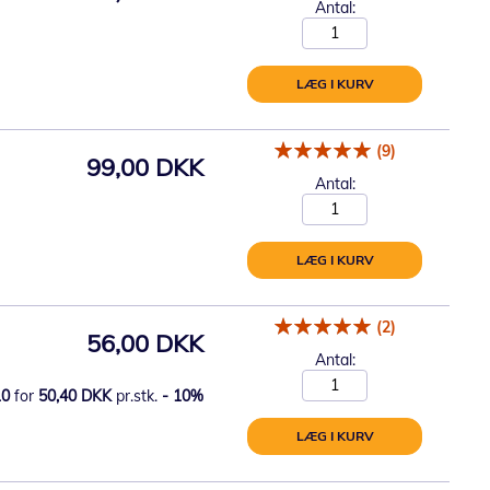
Antal:
LÆG I KURV
(9)
99,00 DKK
Antal:
LÆG I KURV
(2)
56,00 DKK
Antal:
10
for
50,40 DKK
pr.stk.
-
10
%
LÆG I KURV