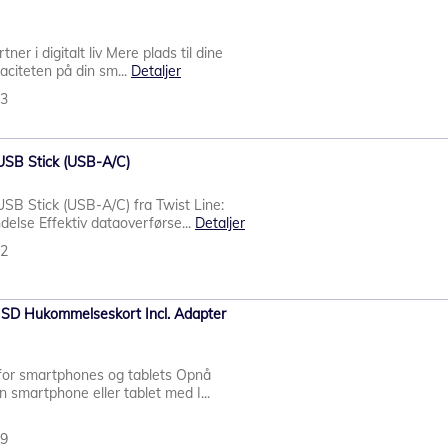
ner i digitalt liv Mere plads til dine
aciteten på din sm...
Detaljer
73
SB Stick (USB-A/C)
B Stick (USB-A/C) fra Twist Line:
delse Effektiv dataoverførse...
Detaljer
62
 SD Hukommelseskort Incl. Adapter
for smartphones og tablets Opnå
 smartphone eller tablet med I...
69