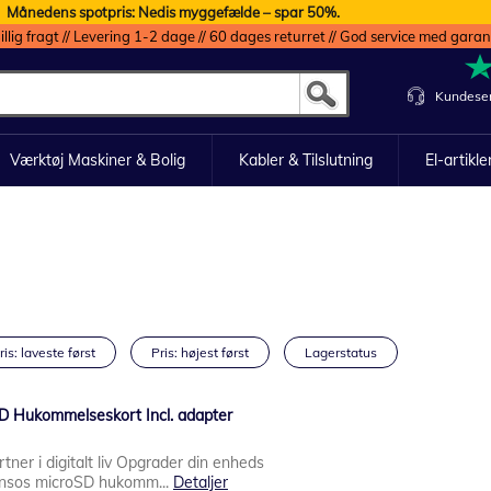
Månedens spotpris: Nedis myggefælde – spar 50%.
illig fragt // Levering 1-2 dage // 60 dages returret // God service med garan
Kundeser
Værktøj Maskiner & Bolig
Kabler & Tilslutning
El-artikle
ris: laveste først
Pris: højest først
Lagerstatus
D Hukommelseskort Incl. adapter
rtner i digitalt liv Opgrader din enheds
ensos microSD hukomm...
Detaljer