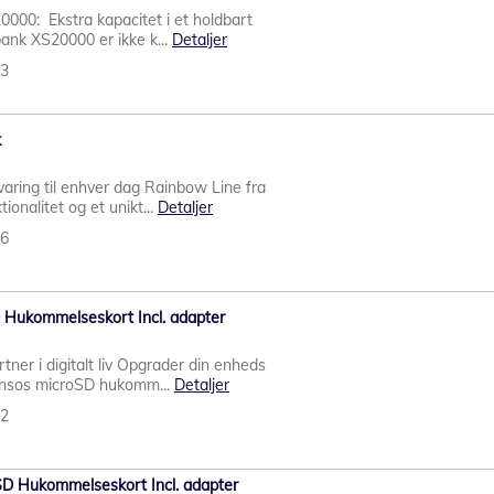
000: Ekstra kapacitet i et holdbart
ank XS20000 er ikke k...
Detaljer
93
k
varing til enhver dag Rainbow Line fra
ionalitet og et unikt...
Detaljer
16
 Hukommelseskort Incl. adapter
rtner i digitalt liv Opgrader din enheds
ensos microSD hukomm...
Detaljer
32
D Hukommelseskort Incl. adapter