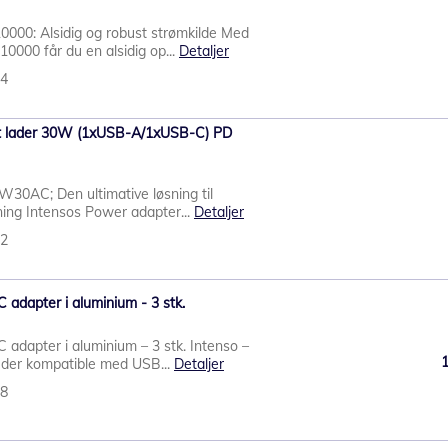
000: Alsidig og robust strømkilde Med
000 får du en alsidig op...
Detaljer
94
t lader 30W (1xUSB-A/1xUSB-C) PD
30AC; Den ultimative løsning til
dning Intensos Power adapter...
Detaljer
42
 adapter i aluminium - 3 stk.
 adapter i aluminium – 3 stk. Intenso –
der kompatible med USB...
Detaljer
88