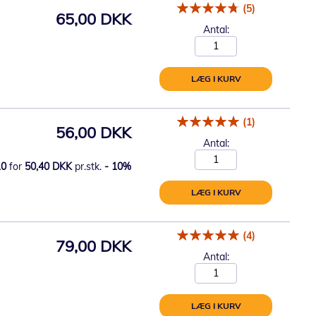
(5)
65,00 DKK
Antal:
LÆG I KURV
(1)
56,00 DKK
Antal:
10
for
50,40 DKK
pr.stk.
-
10
%
LÆG I KURV
(4)
79,00 DKK
Antal:
LÆG I KURV