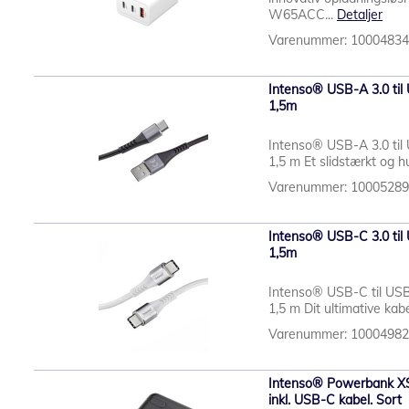
W65ACC...
Detaljer
Varenummer: 1000483
Intenso® USB-A 3.0 til U
1,5m
Intenso® USB-A 3.0 til U
1,5 m Et slidstærkt og hur
Varenummer: 1000528
Intenso® USB-C 3.0 til U
1,5m
Intenso® USB-C til US
1,5 m Dit ultimative kabel
Varenummer: 1000498
Intenso® Powerbank 
inkl. USB-C kabel. Sort