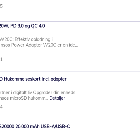
35
20W, PD 3.0 og QC 4.0
W20C; Effektiv opladning i
tensos Power Adapter W20C er en ide...
41
D Hukommelseskort Incl. adapter
rtner i digitalt liv Opgrader din enheds
ensos microSD hukomm...
Detaljer
34
XS20000 20.000 mAh USB-A/USB-C