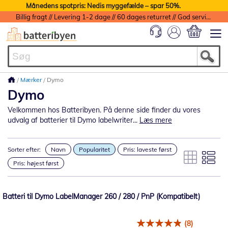
Månedens spotpris: Nedis myggefælde – spar 50%.
Billig fragt // Levering 1-2 dage // 60 dages returret // God service med garanti
Min indkøbs
Mærker
Dymo
Dymo
Velkommen hos Batteribyen. På denne side finder du vores
udvalg af batterier til Dymo labelwriter...
Læs mere
Sorter efter:
Navn
Popularitet
Pris: laveste først
Pris: højest først
Batteri til Dymo LabelManager 260 / 280 / PnP (Kompatibelt)
(8)