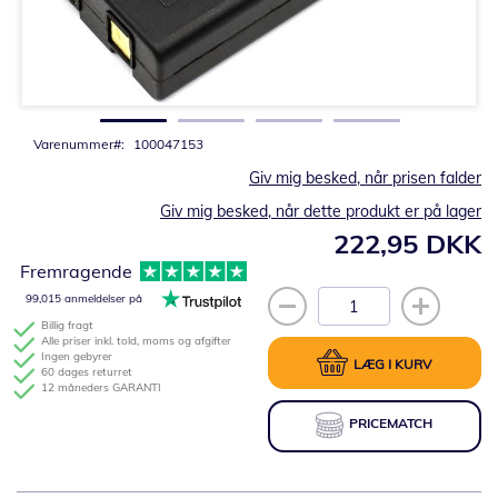
Gå
til
starten
af
billedgalleriet
Varenummer
100047153
Giv mig besked, når prisen falder
Giv mig besked, når dette produkt er på lager
222,95 DKK
Fremragende
99,015 anmeldelser på
Billig fragt
Alle priser inkl. told, moms og afgifter
Ingen gebyrer
LÆG I KURV
60 dages returret
12 måneders GARANTI
PRICEMATCH