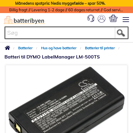
Månedens spotpris: Nedis myggefælde – spar 50%.
Billig fragt // Levering 1-2 dage // 60 dages returret // God service med garanti
Min indkøbs
Batterier
Hus og have batterier
Batterier til printer
Batteri til DYMO LabelManager LM-500TS
Gå
til
slutningen
af
billedgalleriet