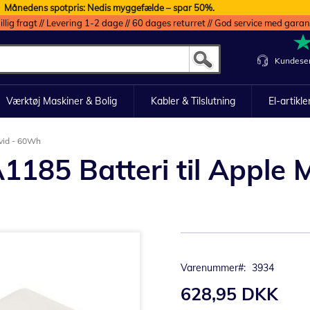
Månedens spotpris: Nedis myggefælde – spar 50%.
illig fragt // Levering 1-2 dage // 60 dages returret // God service med garan
Kundeser
Værktøj Maskiner & Bolig
Kabler & Tilslutning
El-artikle
hvid - 60Wh
185 Batteri til Apple 
Varenummer
3934
628,95 DKK