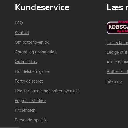
Kundeservice
Læs 
FAQ
Kontakt
Om batteribyen.dk
Læs & lær 
Garanti og reklamation
Ledige still
Ordrestatus
Alle varem
Handelsbetingelser
Batteri Fin
Fortrydelsesret
Sitemap
Hvorfor handle hos batteribyen.dk?
Engros - Storkøb
Pricematch
Persondatapolitik