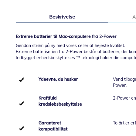
Gå
til
Beskrivelse
A
starten
af
billedgalleriet
Extreme batterier til Mac-computere fra 2-Power
Gendan strøm på ny med vores celler af højeste kvalitet.
Extreme batteriserien fra 2-Power består af batterier, der ka
Indbygget enhedsbeskyttelses ™ teknologi holder din computer
Ydeevne, du husker
Vend tilbage
Power.
Kraftfuld
2-Power enh
kredsløbsbeskyttelse
Garanteret
To årtier er
kompatibilitet