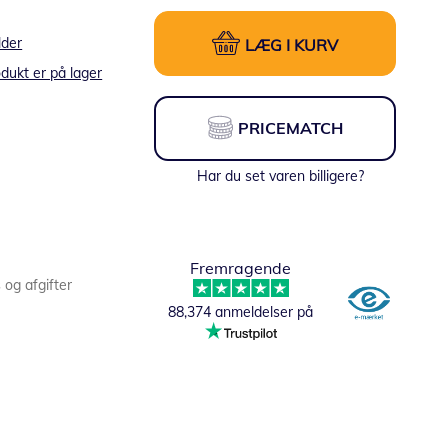
lder
LÆG I KURV
dukt er på lager
PRICEMATCH
Har du set varen billigere?
Fremragende
s og afgifter
88,374 anmeldelser på