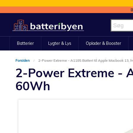
B
Skip
to
Content
Batterier
Lygter & Lys
Oplader & Booster
Forsiden
2-Power Extreme - A1185 Batteri til Apple Macbook 13, 
2-Power Extreme - A1
60Wh
Gå
til
slutningen
af
billedgalleriet