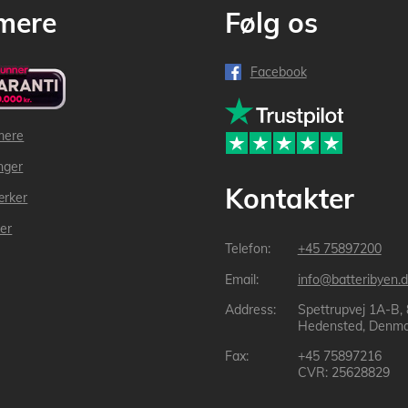
mere
Følg os
Facebook
mere
inger
Kontakter
ærker
der
+45 75897200
info@batteribyen.d
Spettrupvej 1A-B,
Hedensted, Denma
+45 75897216
CVR: 25628829