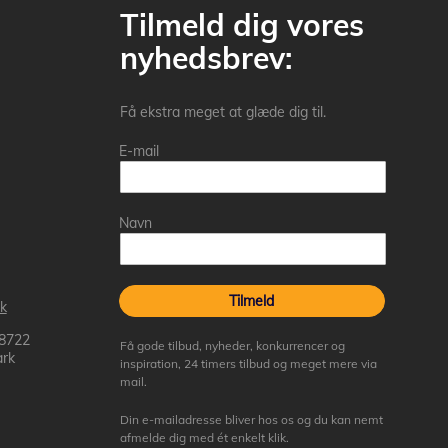
Tilmeld dig vores
nyhedsbrev:
Få ekstra meget at glæde dig til.
E-mail
Navn
Tilmeld
k
 8722
Få gode tilbud, nyheder, konkurrencer og
rk
inspiration, 24 timers tilbud og meget mere via
mail.
Din e-mailadresse bliver hos os og du kan nemt
afmelde dig med ét enkelt klik.