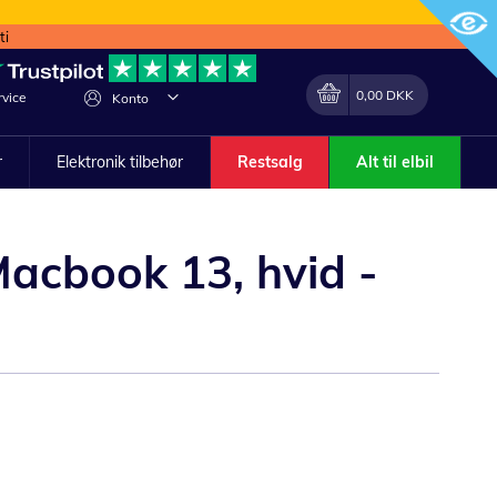
ti
Min indkøbskurv
Lave
0,00 DKK
vice
Konto
om
r
Elektronik tilbehør
Restsalg
Alt til elbil
Macbook 13, hvid -