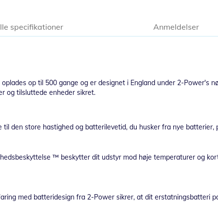
lle specifikationer
Anmeldelser
n oplades op til 500 gange og er designet i England under 2-Power's nø
 og tilsluttede enheder sikret.
 til den store hastighed og batterilevetid, du husker fra nye batterier,
edsbeskyttelse ™ beskytter dit udstyr mod høje temperaturer og kort
faring med batteridesign fra 2-Power sikrer, at dit erstatningsbatteri p