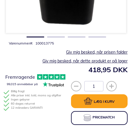
Gå
til
starten
af
billedgalleriet
Varenummer
100013775
Giv mig besked, når prisen falder
Giv mig besked, når dette produkt er på lager
418,95 DKK
Fremragende
99,015 anmeldelser på
Billig fragt
Alle priser inkl. told, moms og afgifter
Ingen gebyrer
LÆG I KURV
60 dages returret
12 måneders GARANTI
PRICEMATCH