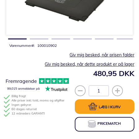
Gå
til
starten
af
billedgalleriet
Varenummer
100010902
Giv mig besked, når prisen falder
Giv mig besked, når dette produkt er på lager
480,95 DKK
Fremragende
99,015 anmeldelser på
Billig fragt
Alle priser inkl. told, moms og afgifter
Ingen gebyrer
LÆG I KURV
60 dages returret
12 måneders GARANTI
PRICEMATCH