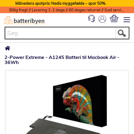
Månedens spotpris: Nedis myggefælde – spar 50%.
Billig fragt // Levering 1-2 dage // 60 dages returret // God service med garanti
Min indkøbs
2-Power Extreme - A1245 Batteri til Macbook Air -
36Wh
Gå
til
slutningen
af
billedgalleriet