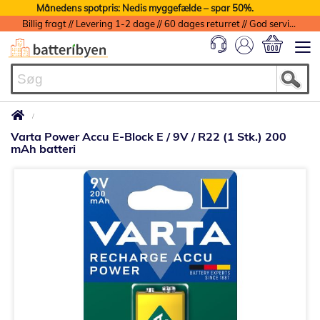
Månedens spotpris: Nedis myggefælde – spar 50%.
Billig fragt // Levering 1-2 dage // 60 dages returret // God service med garanti
Min indkøbs
Varta Power Accu E-Block E / 9V / R22 (1 Stk.) 200
mAh batteri
Gå
til
slutningen
af
billedgalleriet