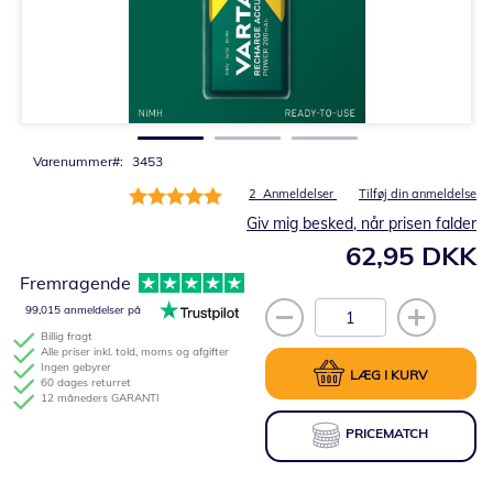
Gå
til
starten
af
billedgalleriet
Varenummer
3453
Bedømmelse:
2
Anmeldelser
Tilføj din anmeldelse
100%
Giv mig besked, når prisen falder
62,95 DKK
Fremragende
99,015 anmeldelser på
Billig fragt
Alle priser inkl. told, moms og afgifter
Ingen gebyrer
LÆG I KURV
60 dages returret
12 måneders GARANTI
PRICEMATCH