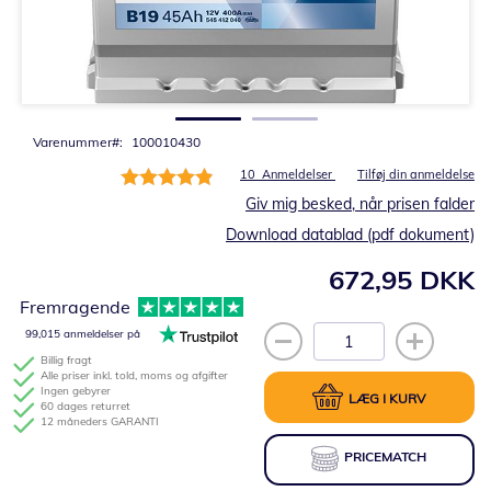
Gå
til
starten
af
billedgalleriet
Varenummer
100010430
Bedømmelse:
10
Anmeldelser
Tilføj din anmeldelse
98%
Giv mig besked, når prisen falder
Download datablad (pdf dokument)
672,95 DKK
Fremragende
99,015 anmeldelser på
Billig fragt
Alle priser inkl. told, moms og afgifter
Ingen gebyrer
LÆG I KURV
60 dages returret
12 måneders GARANTI
PRICEMATCH