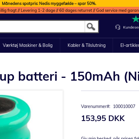
Månedens spotpris: Nedis myggefælde – spar 50%.
illig fragt // Levering 1-2 dage // 60 dages returret // God service med garan
Kundeser
Værktøj Maskiner & Bolig
Kabler & Tilslutning
El-artikle
up batteri - 150mAh (N
Varenummer
100010007
153,95 DKK
Giv mig besked, når prisen fa