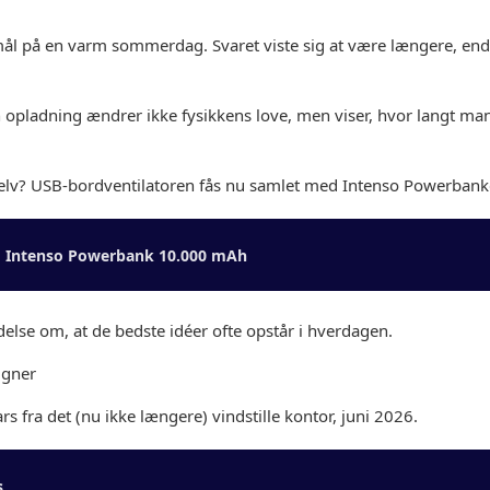
l på en varm sommerdag. Svaret viste sig at være længere, end
n opladning ændrer ikke fysikkens love, men viser, hvor langt m
elv? USB-bordventilatoren fås nu samlet med Intenso Powerbanke
d Intenso Powerbank 10.000 mAh
else om, at de bedste idéer ofte opstår i hverdagen.
igner
rs fra det (nu ikke længere) vindstille kontor, juni 2026.
s