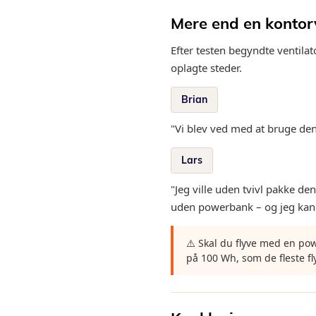
Mere end en kontor
Efter testen begyndte ventil
oplagte steder.
Brian
"Vi blev ved med at bruge de
Lars
"Jeg ville uden tvivl pakke de
uden powerbank – og jeg ka
⚠️ Skal du flyve med en p
på 100 Wh, som de fleste fly