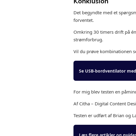
Konklusion
Det begyndte med et spørgsmå
forventet.
Omkring 30 timers drift på é
strømforbrug.
Vil du prøve kombinationen s
Se USB-bordventilator me
For mig blev testen en påmind
Af Citha – Digital Content Des
Testen er udført af Brian og La
Læs flere artikler og guide