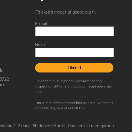
Få ekstra meget at glæde dig til.
E-mail
Navn
Tilmeld
k
 8722
Få gode tilbud, nyheder, konkurrencer og
rk
inspiration, 24 timers tilbud og meget mere via
mail.
Din e-mailadresse bliver hos os og du kan nemt
afmelde dig med ét enkelt klik.
- Levering 1-2 dage, 60 dages returret, God service med garanti