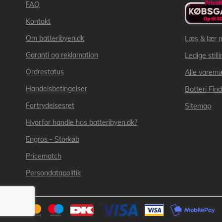
FAQ
Kontakt
Om batteribyen.dk
Læs & lær 
Garanti og reklamation
Ledige still
Ordrestatus
Alle varem
Handelsbetingelser
Batteri Fin
Fortrydelsesret
Sitemap
Hvorfor handle hos batteribyen.dk?
Engros - Storkøb
Pricematch
Persondatapolitik