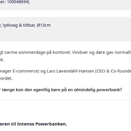
r: 100048694)
, lydsvag & tiltbar, Ø13cm
ligt varme sommerdage på kontoret. Vinduer og døre gav norma
k.
ager E-commerce) og Lars Løvendahl-Hansen (CEO & Co-founder)
bordet.
 længe kan den egentlig køre på en almindelig powerbank?
toren til Intenso Powerbanken.