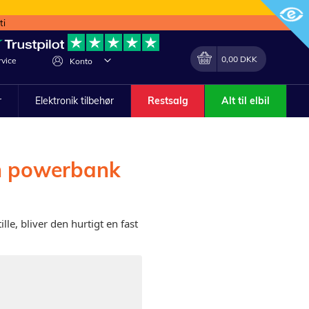
ti
Min indkøbskurv
Lave
0,00 DKK
vice
Konto
om
r
Elektronik tilbehør
Restsalg
Alt til elbil
en powerbank
lle, bliver den hurtigt en fast