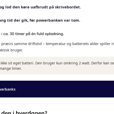
 og lod den køre uafbrudt på skrivebordet.
ang tid der gik, før powerbanken var tom.
 i
ca. 30 timer på én fuld opladning.
r præcis samme driftstid – temperatur og batteriets alder spiller in
aktisk bruger.
 ikke sit eget batteri. Den bruger kun omkring 2 watt. Derfor kan 
 mange timer.
owerbanks
 den i hverdagen?