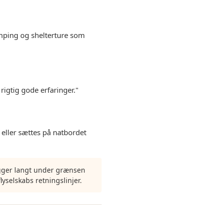
amping og shelterture som
igtig gode erfaringer."
 eller sættes på natbordet
igger langt under grænsen
flyselskabs retningslinjer.