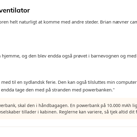
ventilator
atoren helt naturligt at komme med andre steder. Brian nævner c
n hjemme, og den blev endda også prøvet i barnevognen og med r
n med til en sydlandsk ferie. Den kan også tilsluttes min computer
n endda tage den med på stranden med powerbanken."
owerbank, skal den i håndbagagen. En powerbank på 10.000 mAh l
selskaber tillader i kabinen. Reglerne kan variere, så tjek altid dit 