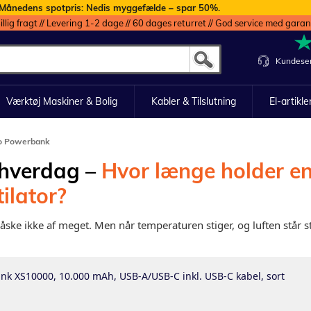
Månedens spotpris: Nedis myggefælde – spar 50%.
illig fragt // Levering 1-2 dage // 60 dages returret // God service med garan
Kundeser
Værktøj Maskiner & Bolig
Kabler & Tilslutning
El-artikle
nso Powerbank
 hverdag –
Hvor længe holder 
ilator?
åske ikke af meget. Men når temperaturen stiger, og luften står sti
k XS10000, 10.000 mAh, USB-A/USB-C inkl. USB-C kabel, sort