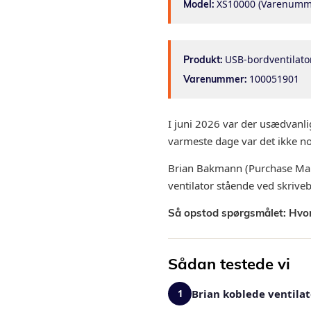
XS10000 (Varenumme
Model:
USB-bordventilator
Produkt:
100051901
Varenummer:
I juni 2026 var der usædvan
varmeste dage var det ikke no
Brian Bakmann (Purchase Man
ventilator stående ved skrive
Så opstod spørgsmålet: Hvor
Sådan testede vi
Brian koblede ventila
1