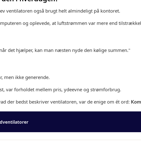
lev ventilatoren også brugt helt almindeligt på kontoret.
omputeren og oplevede, at luftstrømmen var mere end tilstrækkel
t når det hjælper, kan man næsten nyde den kølige summen."
ar, men ikke generende.
t, var forholdet mellem pris, ydeevne og strømforbrug.
d der bedst beskriver ventilatoren, var de enige om ét ord:
Kom
dventilatorer