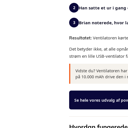
Han satte et ur i gang
2
Brian noterede, hvor l
3
Ventilatoren kørte
Resultatet:
Det betyder ikke, at alle opnå
strøm en lille USB-ventilator f
Vidste du? Ventilatoren har
på 10.000 mAh drive den i
Se hele vores udvalg af p
Hvordan fungerede