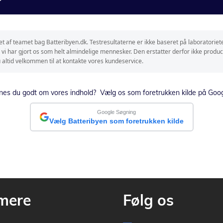
t af teamet bag Batteribyen.dk. Testresultaterne er ikke baseret på laboratorie
r vi har gjort os som helt almindelige mennesker. Den erstatter derfor ikke produce
 du altid velkommen til at kontakte vores kundeservice.
nes du godt om vores indhold? Vælg os som foretrukken kilde på Goog
Google Søgning
Vælg Batteribyen som foretrukken kilde
mere
Følg os