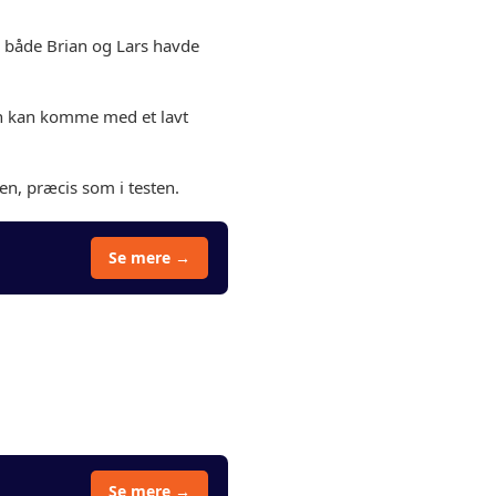
 både Brian og Lars havde
an kan komme med et lavt
n, præcis som i testen.
Se mere →
Se mere →