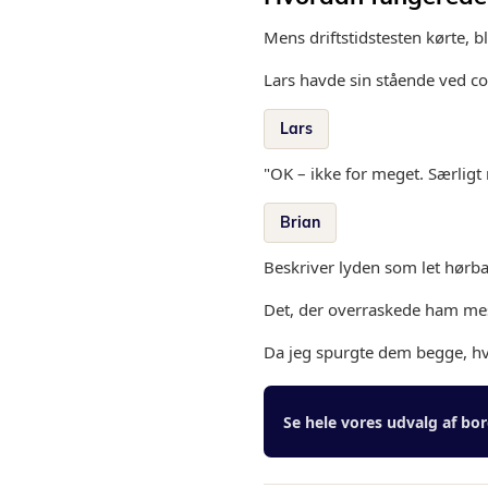
Mens driftstidstesten kørte, b
Lars havde sin stående ved c
Lars
"OK – ikke for meget. Særlig
Brian
Beskriver lyden som let hørb
Det, der overraskede ham mes
Da jeg spurgte dem begge, hva
Se hele vores udvalg af bor