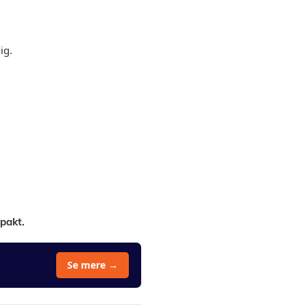
ig.
pakt.
Se mere →