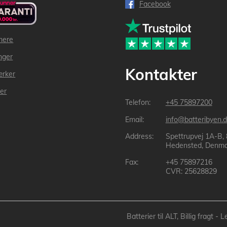
Facebook
mere
inger
Kontakter
ærker
der
+45 75897200
info@batteribyen.d
Spettrupvej 1A-B,
Hedensted, Denma
+45 75897216
CVR: 25628829
Batterier til ALT, Billig fragt 