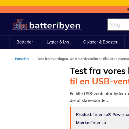
B
Skip
to
Content
Batterier
Lygter & Lys
Oplader & Booster
Forsiden
Test fra hverdagen. USB-bordventilator tilsluttet Inte
Test fra vores
til en USB-vent
En lille USB-ventilator lyder m
del af skrivebordet.
Intenso® Powerban
Produkt:
Intenso
Mærke: