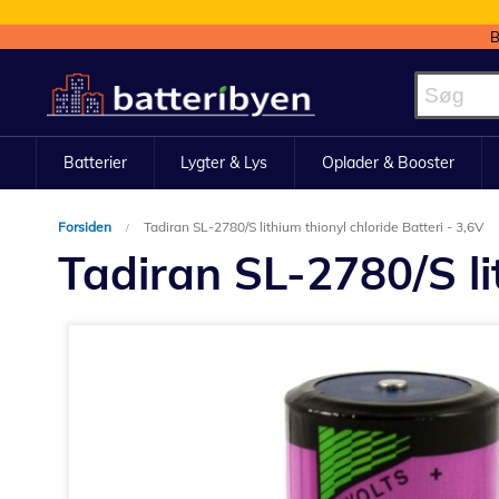
B
Skip
to
Content
Batterier
Lygter & Lys
Oplader & Booster
Forsiden
Tadiran SL-2780/S lithium thionyl chloride Batteri - 3,6V
Tadiran SL-2780/S lit
Gå
til
slutningen
af
billedgalleriet