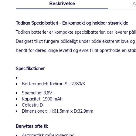
Beskrivelse
A
starten
af
billedgalleriet
Tadiran Specialbatteri - En kompakt og holdbar strømkilde
Tadiran batterier er kompakte specialbatterier, der leverer påli
Designet til at fungere pålideligt under både ekstremt lave og h
Kendt for deres lange levetid og evne til at opretholde en sta
Specifikationer
Batterimodel: Tadiran SL-2780/S
Spænding: 3,6V
Kapacitet: 1900 mAh
Cellestr.: D
Dimensioner: H:61,5mm x D:32,9mm
Benyttes ofte til:
Automatisk måleravlesning