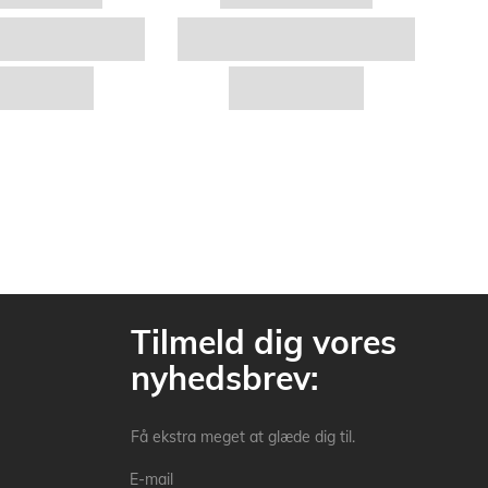
Tilmeld dig vores
nyhedsbrev:
Få ekstra meget at glæde dig til.
E-mail