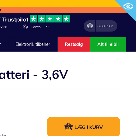
ti
Min indkøbskurv
Lave
0,00 DKK
vice
Konto
om
r
Elektronik tilbehør
Restsalg
Alt til elbil
tteri - 3,6V
LÆG I KURV
lder