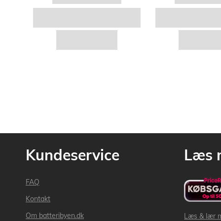
Kundeservice
Læs 
FAQ
Kontakt
Om batteribyen.dk
Læs & lær 