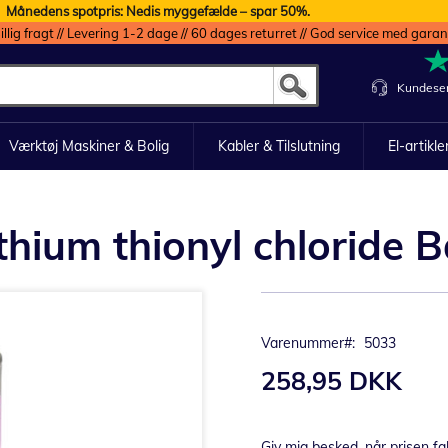
Månedens spotpris: Nedis myggefælde – spar 50%.
illig fragt // Levering 1-2 dage // 60 dages returret // God service med garan
Kundeser
Værktøj Maskiner & Bolig
Kabler & Tilslutning
El-artikle
hium thionyl chloride Ba
Varenummer
5033
258,95 DKK
Giv mig besked, når prisen fa