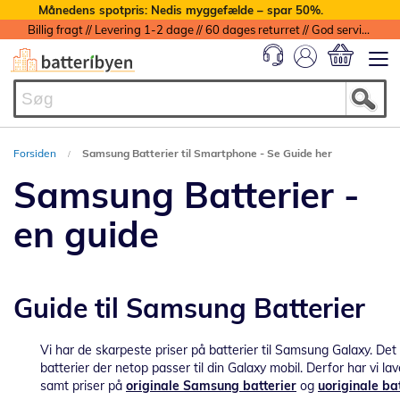
Månedens spotpris: Nedis myggefælde – spar 50%.
Billig fragt // Levering 1-2 dage // 60 dages returret // God service med garanti
Min indkøbs
Forsiden
Samsung Batterier til Smartphone - Se Guide her
Samsung Batterier -
en guide
Guide til Samsung Batterier
Vi har de skarpeste priser på batterier til Samsung Galaxy. D
batterier der netop passer til din Galaxy mobil. Derfor har vi la
samt priser på
originale Samsung batterier
og
uoriginale b