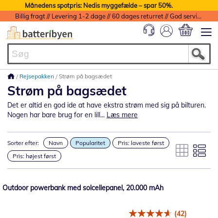
Månedens spotpris: Nedis myggefælde – spar 50%.
Billig fragt // Levering 1-2 dage // 60 dages returret // God service med garanti
Min indkøbs
Rejsepakken
Strøm på bagsædet
Strøm på bagsædet
Det er altid en god ide at have ekstra strøm med sig på bilturen.
Nogen har bare brug for en lill...
Læs mere
Sorter efter:
Navn
Popularitet
Pris: laveste først
Pris: højest først
Outdoor powerbank med solcellepanel, 20.000 mAh
(42)