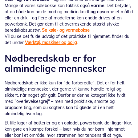
Mange af vores kølebokse kan faktisk også
varme
. Det betyder,
at du både kan holde mad og medicin koldt
og
opvarme et måltid
eller en drik – og flere af modellerne kan endda drives af en
powerbank. Det gør dem til et overraskende stærkt stykke
beredskabsudstyr.
Se køle- og varmebokse →
Vil du se det fulde udvalg af det praktiske til hjemmet, finder du
det under
Værktøj, maskiner og bolig
.
Nødberedskab er for
almindelige mennesker
Nødberedskab er ikke kun for "de forberedte". Det er for helt
almindelige mennesker, der gerne vil kunne handle roligt og
sikkert, når noget går galt. Derfor er denne kategori ikke fyldt
med "overlevelsesgrej" – men med praktiske, smarte og
brugbare ting, som du sagtens kan få glæde af i en helt
almindelig hverdag.
Et lille lager af batterier og en opladet powerbank, der ligger klar,
kan gøre en kæmpe forskel – især hvis du har børn i hjemmet
eller bor i et område, hvor strømmen har tendens til at ryge.