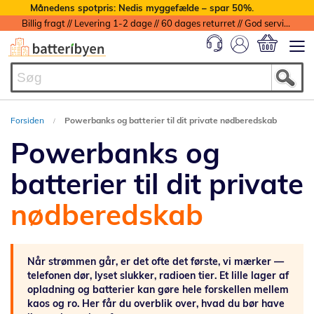
Månedens spotpris: Nedis myggefælde – spar 50%.
Billig fragt // Levering 1-2 dage // 60 dages returret // God service med garanti
Min indkøbs
Forsiden
Powerbanks og batterier til dit private nødberedskab
Powerbanks og
batterier til dit private
nødberedskab
Når strømmen går, er det ofte det første, vi mærker —
telefonen dør, lyset slukker, radioen tier. Et lille lager af
opladning og batterier kan gøre hele forskellen mellem
kaos og ro. Her får du overblik over, hvad du bør have