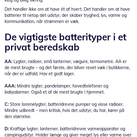
klog og billig sikring.
Det handler ikke om at have ét af hvert. Det handler om at have
batterier til netop det udstyr, der skaber tryghed, lys, varme og
kommunikation, når strømmen er væk.
De vigtigste batterityper i et
privat beredskab
AA:
Lygter, radioer, små lanterner, vægure, termometre. AA er
de mest brugte – og det første, der bliver revet væk i butikkerne,
når der er udfald. Hav et godt lager.
AAA:
Mindre lygter, pandelamper, hovedtelefoner og
babyalarmer. Også et af de mest brugte i hjemmet.
C:
Store lommelygter, batteridrevne pumper og visse radioer.
Mindre udbredt – men kritisk, hvis det udstyr, du har, kører på
den størrelse.
D:
Kraftige lygter, lanterner, batteridrevne varmeapparater og
campingudstyr. Holder længe og giver meget lys eller varme over