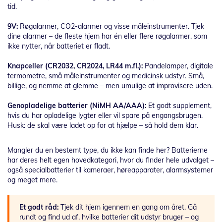
tid.
9V:
Røgalarmer, CO2-alarmer og visse måleinstrumenter. Tjek
dine alarmer – de fleste hjem har én eller flere røgalarmer, som
ikke nytter, når batteriet er fladt.
Knapceller (CR2032, CR2024, LR44 m.fl.):
Pandelamper, digitale
termometre, små måleinstrumenter og medicinsk udstyr. Små,
billige, og nemme at glemme – men umulige at improvisere uden.
Genopladelige batterier (NiMH AA/AAA):
Et godt supplement,
hvis du har opladelige lygter eller vil spare på engangsbrugen.
Husk: de skal være ladet op for at hjælpe – så hold dem klar.
Mangler du en bestemt type, du ikke kan finde her? Batterierne
har deres helt egen hovedkategori, hvor du finder hele udvalget –
også specialbatterier til kameraer, høreapparater, alarmsystemer
og meget mere.
Et godt råd:
Tjek dit hjem igennem en gang om året. Gå
rundt og find ud af, hvilke batterier dit udstyr bruger – og