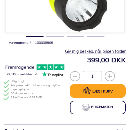
Gå
til
starten
af
billedgalleriet
Varenummer
100038909
Giv mig besked, når prisen falder
399,00 DKK
Fremragende
99,015 anmeldelser på
Billig fragt
Alle priser inkl. told, moms og afgifter
Ingen gebyrer
LÆG I KURV
60 dages returret
12 måneders GARANTI
PRICEMATCH