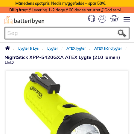
Månedens spotpris: Nedis myggefælde – spar 50%.
Billig fragt // Levering 1-2 dage // 60 dages returret // God service med garanti
Min indkøbs
Lygter & Lys
Lygter
ATEX lygter
ATEX håndlygter
NightStick XPP-5420GXA ATEX Lygte (210 lumen)
LED
Gå
til
slutningen
af
billedgalleriet