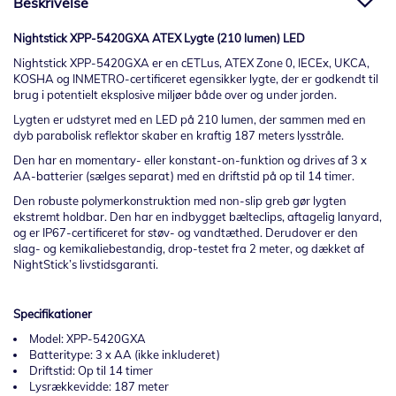
Beskrivelse
Nightstick XPP-5420GXA ATEX Lygte (210 lumen) LED
Nightstick XPP-5420GXA er en cETLus, ATEX Zone 0, IECEx, UKCA,
KOSHA og INMETRO-certificeret egensikker lygte, der er godkendt til
brug i potentielt eksplosive miljøer både over og under jorden.
Lygten er udstyret med en LED på 210 lumen, der sammen med en
dyb parabolisk reflektor skaber en kraftig 187 meters lysstråle.
Den har en momentary- eller konstant-on-funktion og drives af 3 x
AA-batterier (sælges separat) med en driftstid på op til 14 timer.
Den robuste polymerkonstruktion med non-slip greb gør lygten
ekstremt holdbar. Den har en indbygget bælteclips, aftagelig lanyard,
og er IP67-certificeret for støv- og vandtæthed. Derudover er den
slag- og kemikaliebestandig, drop-testet fra 2 meter, og dækket af
NightStick’s livstidsgaranti.
Specifikationer
Model: XPP-5420GXA
Batteritype: 3 x AA (ikke inkluderet)
Driftstid: Op til 14 timer
Lysrækkevidde: 187 meter