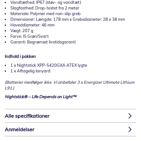
Vandtæthed: IP67 (støv- og vandtæt)
Slagfasthed: Drop-testet fra 2 meter
Materiale: Polymer med non-slip greb
Dimensioner: Længde: 178 mm x Grebsdiameter: 28 x 38 mm
Hoveddiameter: 46 mm
Vægt: 207 g
Farve: IS Grøn/Svart
Garanti: Begrænset livstidsgaranti
Indhold i pakken
1 x Nightstick XPP-5420GXA ATEX lygte
1 x Aftagelig lanyard
(Batterier medfølger ikke. Vi anbefaler 3 x Energizer Ultimate Lithium
L91.)
Nightstick® – Life Depends on Light™
Alle specifikationer
Anmeldelser