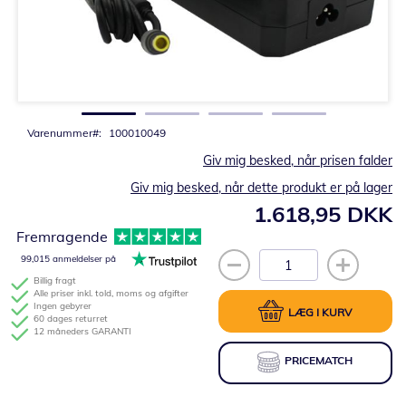
Gå
til
starten
af
billedgalleriet
Varenummer
100010049
Giv mig besked, når prisen falder
Giv mig besked, når dette produkt er på lager
1.618,95 DKK
Fremragende
99,015 anmeldelser på
Billig fragt
Alle priser inkl. told, moms og afgifter
Ingen gebyrer
LÆG I KURV
60 dages returret
12 måneders GARANTI
PRICEMATCH