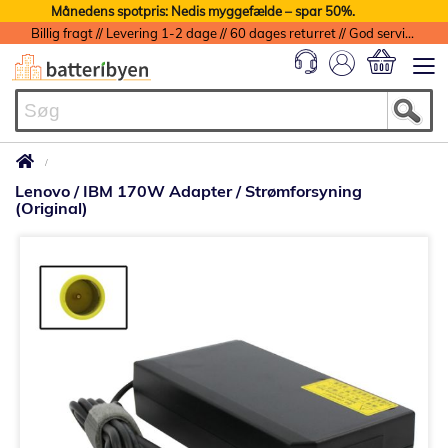
Månedens spotpris: Nedis myggefælde – spar 50%.
Billig fragt // Levering 1-2 dage // 60 dages returret // God service med garanti
Min indkøbs
Lenovo / IBM 170W Adapter / Strømforsyning
(Original)
Gå
til
slutningen
af
billedgalleriet