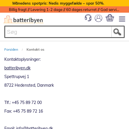
Månedens spotpris: Nedis myggefælde – spar 50%.
Billig fragt // Levering 1-2 dage // 60 dages returret // God service med garanti
Min indkøbs
Forsiden
Kontakt os
Kontaktoplysninger:
batteribyen.dk
Spettrupvej 1
8722 Hedensted, Danmark
Tlf.: +45 75 89 72 00
Fax: +45 75 89 72 16
Email:
info@batteribyen.dk