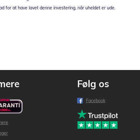
ad for at have lavet denne investering, når uheldet er ude.
mere
Følg os
Facebook
mere
inger