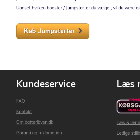
Uanset hvilken booster / Jumpstarter du vælger, vil du være gl
Kundeservice
Læs 
FAQ
Kontakt
Om batteribyen.dk
Læs & lær 
Garanti og reklamation
Ledige still