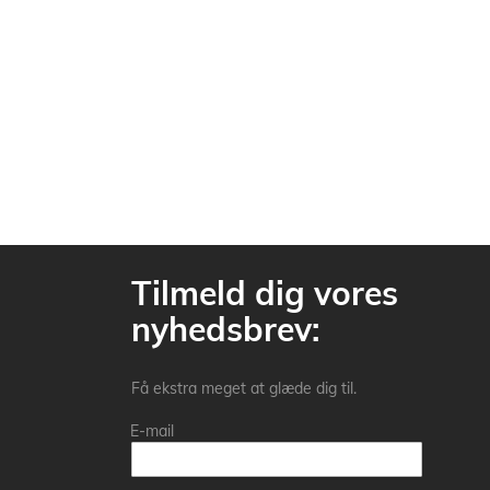
Tilmeld dig vores
nyhedsbrev:
Få ekstra meget at glæde dig til.
E-mail