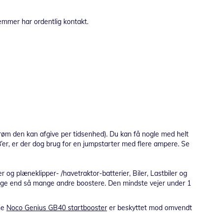
emmer har ordentlig kontakt.
trøm den kan afgive per tidsenhed). Du kan få nogle med helt
’er, er der dog brug for en jumpstarter med flere ampere. Se
 og plæneklipper- /havetraktor-batterier, Biler, Lastbiler og
unge end så mange andre boostere. Den mindste vejer under 1
nne
Noco Genius GB40 startbooster
er beskyttet mod omvendt