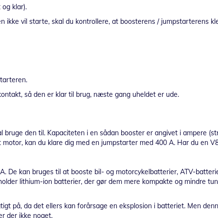
og klar).
kke vil starte, skal du kontrollere, at boosterens / jumpstarterens kl
tarteren.
ntakt, så den er klar til brug, næste gang uheldet er ude.
l bruge den til. Kapaciteten i en sådan booster er angivet i ampere (s
ret motor, kan du klare dig med en jumpstarter med 400 A. Har du en V8
. De kan bruges til at booste bil- og motorcykelbatterier, ATV-batterier
holder lithium-ion batterier, der gør dem mere kompakte og mindre t
igtigt på, da det ellers kan forårsage en eksplosion i batteriet. Men de
er der ikke noget.