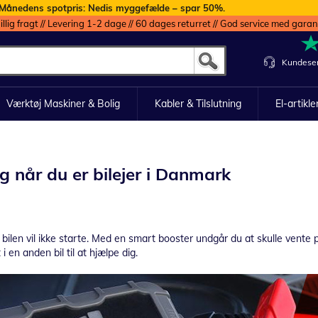
Månedens spotpris: Nedis myggefælde – spar 50%.
illig fragt // Levering 1-2 dage // 60 dages returret // God service med garan
Kundeser
Værktøj Maskiner & Bolig
Kabler & Tilslutning
El-artikle
g når du er bilejer i Danmark
g bilen vil ikke starte. Med en smart booster undgår du at skulle vente 
 en anden bil til at hjælpe dig.