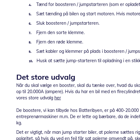
₄.
Tænd for boosteren / jumpstarteren (som er opladet 
₅.
Sæt tænding på bilen og start motoren. Hvis motoren i
₆.
Sluk boosteren / jumpstarteren.
₇.
Fjern den sorte klemme.
₈.
Fjern den røde klemme.
₉.
Sæt kabler og klemmer på plads i boosteren / jumps
₁₀.
Husk at sætte jump-starteren til opladning i en stikko
Det store udvalg
Når du skal vælge en booster, skal du tænke over, hvad du ska
op til 20.000A (ampere). Hvis du har en bil med en firecylind
vores store udvalg
her
De boostere, vi kan tilbyde hos Batteribyen, er på 400-20.000 A
entreprenørmaskiner m.m. De er lette og bærbare, da de inde
kg.
Det er vigtigt, når man jump starter biler, at polerne sættes r
polaritet, så hvis du ved en fejl får sat polerne omvendt på, sk