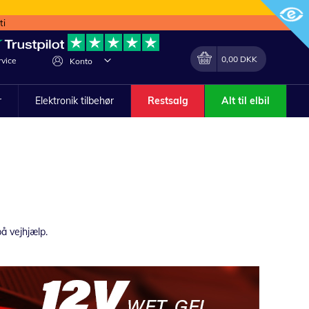
ti
Min indkøbskurv
Lave
0,00 DKK
vice
Konto
om
r
Elektronik tilbehør
Restsalg
Alt til elbil
på vejhjælp.