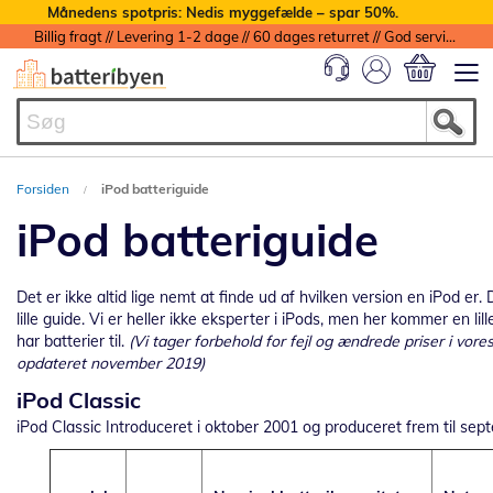
Månedens spotpris: Nedis myggefælde – spar 50%.
Billig fragt // Levering 1-2 dage // 60 dages returret // God service med garanti
Min indkøbs
Forsiden
iPod batteriguide
iPod batteriguide
Det er ikke altid lige nemt at finde ud af hvilken version en iPod e
lille guide. Vi er heller ikke eksperter i iPods, men her kommer en lil
har batterier til.
(Vi tager forbehold for fejl og ændrede priser i vor
opdateret november 2019)
iPod Classic
iPod Classic Introduceret i oktober 2001 og produceret frem til se