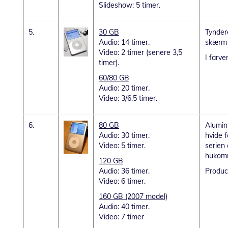
Slideshow: 5 timer.
5.
30 GB
Tynder
Audio: 14 timer.
skærm d
Video: 2 timer (senere 3,5
I farve
timer).
60/80 GB
Audio: 20 timer.
Video: 3/6,5 timer.
6.
80 GB
Alumin
Audio: 30 timer.
hvide f
Video: 5 timer.
serien
hukomm
120 GB
Audio: 36 timer.
Produce
Video: 6 timer.
160 GB (2007 model)
Audio: 40 timer.
Video: 7 timer