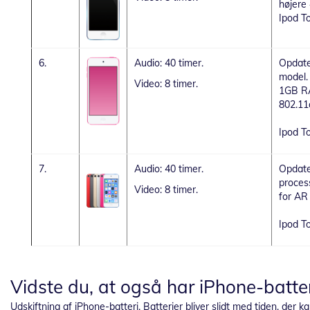
højere
Ipod T
6.
Audio: 40 timer.
Opdate
model.
Video: 8 timer.
1GB RA
802.11
Ipod T
7.
Audio: 40 timer.
Opdate
process
Video: 8 timer.
for AR
Ipod T
Vidste du, at også har iPhone-batter
Udskiftning af iPhone-batteri. Batterier bliver slidt med tiden, der k