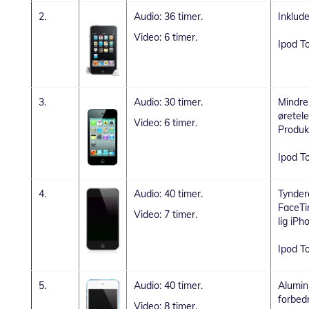
2.
Audio: 36 timer.
Inklude
Video: 6 timer.
Ipod T
3.
Audio: 30 timer.
Mindre 
øretele
Video: 6 timer.
Produkt
Ipod T
4.
Audio: 40 timer.
Tyndere
FaceTi
Video: 7 timer.
lig iPh
Ipod T
5.
Audio: 40 timer.
Alumin
forbed
Video: 8 timer.