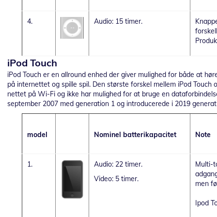
4.
Audio: 15 timer.
Knapper
forske
Produkt
iPod Touch
iPod Touch er en allround enhed der giver mulighed for både at hø
på internettet og spille spil. Den største forskel mellem iPod Touch
nettet på Wi-Fi og ikke har mulighed for at bruge en dataforbindelse
september 2007 med generation 1 og introducerede i 2019 generati
model
Nominel batterikapacitet
Note
1.
Audio: 22 timer.
Multi-
adgang 
Video: 5 timer.
men fø
Ipod T