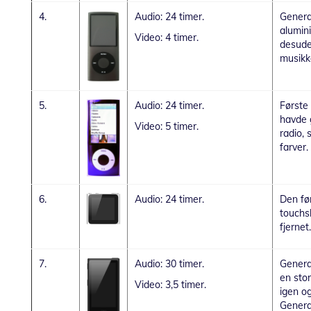
4.
Audio: 24 timer.
Generat
alumin
Video: 4 timer.
desude
musikke
5.
Audio: 24 timer.
Første
havde 
Video: 5 timer.
radio, 
farver.
6.
Audio: 24 timer.
Den fø
touchs
fjernet.
7.
Audio: 30 timer.
Generat
en stor
Video: 3,5 timer.
igen og
Genera