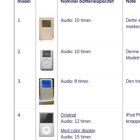
model
Nominel batterikapacitet
Note
1.
Audio: 10 timer.
Dette 
marked
2.
Audio: 10 timer.
Denne 
Modeln
3.
Audio: 8 timer.
Den tr
4.
Original
iPod P
Audio: 12 timer.
knappe
Med color display
Audio: 15 timer.