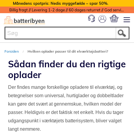
Månedens spotpris: Nedis myggefælde – spar 50%.
Billig fragt // Levering 1-2 dage // 60 dages returret // God service med garanti
Min indkøbs
Forsiden
Hvilken oplader passer til dit elværktøjsbatteri?
Sådan finder du den rigtige
oplader
Der findes mange forskellige opladere til elværktøj, og
betegnelser som universal, hurtiglader og dobbeltlader
kan gøre det svært at gennemskue, hvilken model der
passer. Heldigvis er det faktisk ret enkelt. Hvis du tager
udgangspunkt i værktøjets batterisystem, bliver valget
langt nemmere.