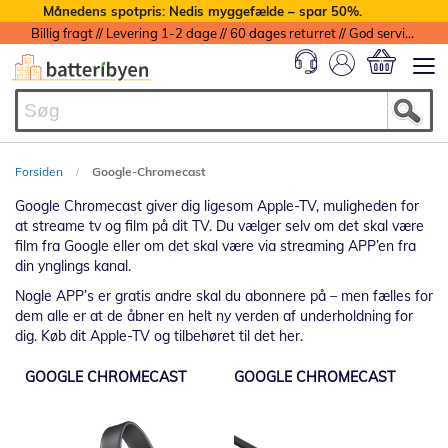
Månedens spotpris: Nedis myggefælde – spar 50%.
Billig fragt // Levering 1-2 dage // 60 dages returret // God service med garanti
Min indkøbs
Forsiden
Google-Chromecast
Google Chromecast giver dig ligesom Apple-TV, muligheden for
at streame tv og film på dit TV. Du vælger selv om det skal være
film fra Google eller om det skal være via streaming APP’en fra
din ynglings kanal.
Nogle APP’s er gratis andre skal du abonnere på – men fælles for
dem alle er at de åbner en helt ny verden af underholdning for
dig. Køb dit Apple-TV og tilbehøret til det her.
GOOGLE CHROMECAST
GOOGLE CHROMECAST