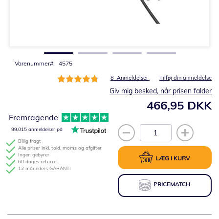
Gå
til
starten
af
billedgalleriet
Varenummer
4575
Bedømmelse:
8
Anmeldelser
Tilføj din anmeldelse
95%
Giv mig besked, når prisen falder
466,95 DKK
Fremragende
99,015 anmeldelser på
Billig fragt
Alle priser inkl. told, moms og afgifter
Ingen gebyrer
LÆG I KURV
60 dages returret
12 måneders GARANTI
PRICEMATCH